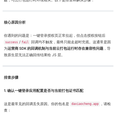
核心原因分析
你遇到的问题是：一键登录授权页正常拉起，但点击授权按钮后
/
回调均不触发，最终只能走超时兜底。这通常是因
success
fail
为
运营商 SDK 的回调机制与当前云打包运行时存在兼容性问题
，导
致原生层无法正确回传结果给 JS 层。
排查步骤
1. 确认一键登录应用配置是否与当前打包证书匹配
这是最常见的回调丢失原因。你的包名是
，请检
daxiaocheng.app
查：