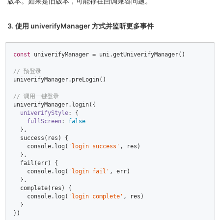
版本。如果是旧版本，可能存在回调兼容问题。
3. 使用 univerifyManager 方式并监听更多事件
const
 univerifyManager = uni.getUniverifyManager()  

// 预登录  
univerifyManager.preLogin()  

// 调用一键登录  
univerifyManager.login({  

univerifyStyle
: {  

fullScreen
: 
false
  },  

  success(res) {  

console
.log(
'login success'
, res)  

  },  

  fail(err) {  

console
.log(
'login fail'
, err)  

  },  

  complete(res) {  

console
.log(
'login complete'
, res)  

  }  

})