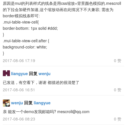
原因是mui的列表样式的线条是用css缩放+背景颜色模拟的.mescroll
的下拉会加硬件加速,这个缩放动画在此情况下不大兼容; 需改为
border模拟线条即可:
.mui-table-view-cell{
border-bottom: 1px solid #ddd;
}
.mui-table-view-cell:after {
background-color: white;
}
2017-08-06 17:19
0 赞
liangyue
回复
wenju
已发送，有空看下，谢谢 都描述的很清楚了
2017-08-06 16:51
0 赞
wenju
回复
liangyue
亲 能发一个demo发我邮箱吗? mescroll@qq.com
2017-08-06 08:23
0 赞