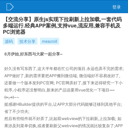
登录
【交流分享】原生js实现下拉刷新上拉加载,一套代码
多端运行.经典APP案例,支持vue,流应用,兼容手机及
PC浏览器
源码
技术分享
mescroll
8月伊始,好东西与大家一起分享~
好久没有写东西了,这大半年都在忙公司的项目.永远也弄不完的需求;
APP做好了,新的需求要把APP搬到微信端, 微信端好不容易改好了,
还要做一个版本发到PC官网; PC官网弄好了,接下来还得研究一下小
程序,小程序还没整明白,新来的产品说要用vue优化一下项目
~~
(>_<)
~~
挺感谢HBuilder提供的平台,让APP大部分代码能够迁移到其他平台;
省了不少功夫;
然后有些组件就不好弄了,比如双webview的下拉刷新,上拉加载; 如
果涉及到菜单切换,或者要刷新父webview的情况就比较复杂了;APP