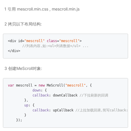
1 引用 mescroll.min.css , mescroll.min.js
2 拷贝以下布局结构:
<div id=
"mescroll"
class
=
"mescroll"
>  

//列表内容,如:<ul>列表数据</ul> ...  
<
/div>  
3 创建MeScroll对象:
var
 mescroll = 
new
 MeScroll(
"mescroll"
, {  

down
: {  

callback
: downCallback 
//下拉刷新的回调  
        },  

up
: {  

callback
: upCallback 
//上拉加载回调,简写callback:func
        }  

    });