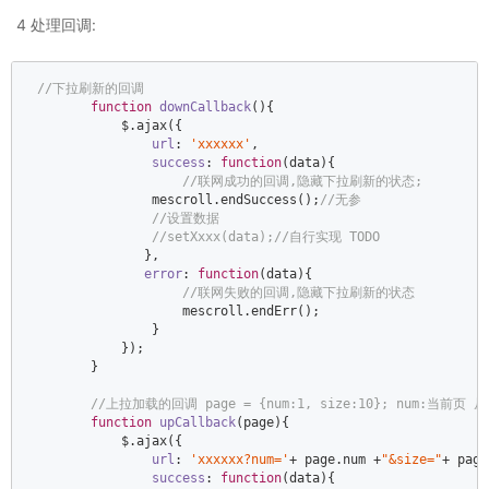
4 处理回调:
//下拉刷新的回调  
function
downCallback
(
)
{  

            $.ajax({  

url
: 
'xxxxxx'
,  

success
: 
function
(
data
)
{  

//联网成功的回调,隐藏下拉刷新的状态;  
                mescroll.endSuccess();
//无参  
//设置数据  
//setXxxx(data);//自行实现 TODO  
               },  

error
: 
function
(
data
)
{  

//联网失败的回调,隐藏下拉刷新的状态  
                    mescroll.endErr();  

                }  

            });  

        }  

//上拉加载的回调 page = {num:1, size:10}; num:当前页
function
upCallback
(
page
)
{  

            $.ajax({  

url
: 
'xxxxxx?num='
+ page.num +
"&size="
+ page
success
: 
function
(
data
)
{  
