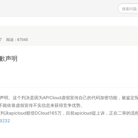
7
阅读：67045
致歉声明
歉声明。这个判决是因为APICloud虚假宣传自己的代码加密功能，被鉴定
不能依靠虚假宣传不实信息来获得竞争优势。
判决apicloud赔偿DCloud165万，目前apicloud提上诉，正在二审的
49232