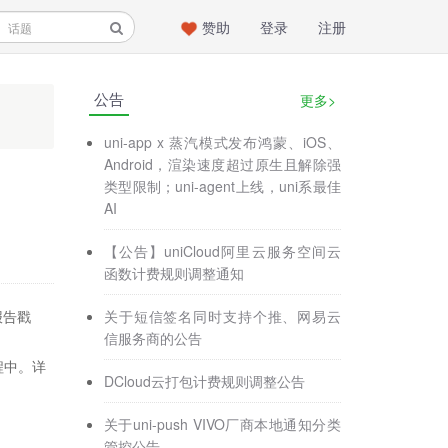
赞助
登录
注册
公告
更多>
uni-app x 蒸汽模式发布鸿蒙、iOS、
Android，渲染速度超过原生且解除强
类型限制；uni-agent上线，uni系最佳
AI
【公告】uniCloud阿里云服务空间云
函数计费规则调整通知
关于短信签名同时支持个推、网易云
报告戳
信服务商的公告
流程中。详
DCloud云打包计费规则调整公告
关于uni-push VIVO厂商本地通知分类
管控公告