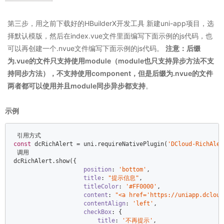
第三步，用之前下载好的HBuilderX开发工具 新建uni-app项目，选
择默认模版，然后在index.vue文件里面编写下面示例的js代码，也
可以再创建一个.nvue文件编写下面示例的js代码。
注意：后缀
为.vue的文件只支持使用module（module也只支持异步方法不支
持同步方法），不支持使用component，但是后缀为.nvue的文件
两者都可以使用并且module同步异步都支持
。
示例
const
 dcRichAlert = uni.requireNativePlugin(
'DCloud-RichAler
 调用  

dcRichAlert.show({  

position
: 
'bottom'
,  

title
: 
"提示信息"
,  

titleColor
: 
'#FF0000'
,  

content
: 
"<a href='https://uniapp.d
contentAlign
: 
'left'
,  

checkBox
: {  

title
: 
'不再提示'
,  
