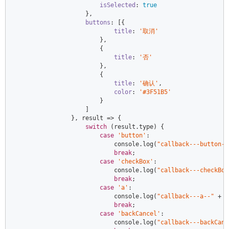
isSelected
: 
true
                    },  

buttons
: [{  

title
: 
'取消'
                        },  

                        {  

title
: 
'否'
                        },  

                        {  

title
: 
'确认'
,  

color
: 
'#3F51B5'
                        }  

                    ]  

                }, result => {  

switch
 (result.type) {  

case
'button'
:  

console
.log(
"callback---button--
break
;  

case
'checkBox'
:  

console
.log(
"callback---checkBox
break
;  

case
'a'
:  

console
.log(
"callback---a--"
 + 
J
break
;  

case
'backCancel'
:  

console
.log(
"callback---backCanc