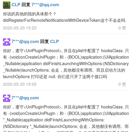
CLP
回复
7***@qq.com
你说的其他的指的具体那个？
didRegisterForRemoteNotificationsWithDeviceToken这个不会走吗
2020-05-20 15:23
0 赞
7***@qq.com
回复
CLP
你好，遵守<UniPluginProtocol>, 并且在plist中配置了 hooksClass. 只
有 -(void)onCreateUniPlugin；和 - (BOOL)application:(UIApplication
_Nullable)application didFinishLaunchingWithOptions:(NSDictionary
_Nullable)launchOptions; 会走，其他都没有调用。而且启动方法的
launchOptions 打印还是 null. 你们是只开了这两个接口吗
2020-05-20 15:05
0 赞
7***@qq.com
你好，遵守<UniPluginProtocol>, 并且在plist中配置了 hooksClass. 只
有 -(void)onCreateUniPlugin；和 - (BOOL)application:(UIApplication
*_Nullable)application didFinishLaunchingWithOptions:
(NSDictionary *_Nullable)launchOptions; 会走，其他都没有调用。而