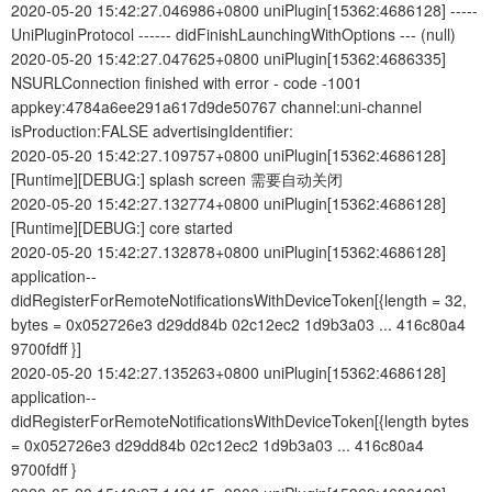
2020-05-20 15:42:27.046986+0800 uniPlugin[15362:4686128] -----
UniPluginProtocol ------ didFinishLaunchingWithOptions --- (null)
2020-05-20 15:42:27.047625+0800 uniPlugin[15362:4686335]
NSURLConnection finished with error - code -1001
appkey:4784a6ee291a617d9de50767 channel:uni-channel
isProduction:FALSE advertisingIdentifier:
2020-05-20 15:42:27.109757+0800 uniPlugin[15362:4686128]
[Runtime][DEBUG:] splash screen 需要自动关闭
2020-05-20 15:42:27.132774+0800 uniPlugin[15362:4686128]
[Runtime][DEBUG:] core started
2020-05-20 15:42:27.132878+0800 uniPlugin[15362:4686128]
application--
didRegisterForRemoteNotificationsWithDeviceToken[{length = 32,
bytes = 0x052726e3 d29dd84b 02c12ec2 1d9b3a03 ... 416c80a4
9700fdff }]
2020-05-20 15:42:27.135263+0800 uniPlugin[15362:4686128]
application--
didRegisterForRemoteNotificationsWithDeviceToken[{length bytes
= 0x052726e3 d29dd84b 02c12ec2 1d9b3a03 ... 416c80a4
9700fdff }