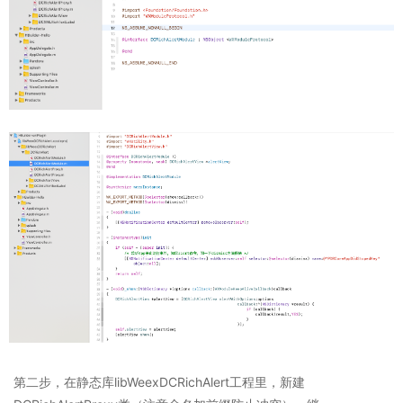
第二步，在静态库libWeexDCRichAlert工程里，新建