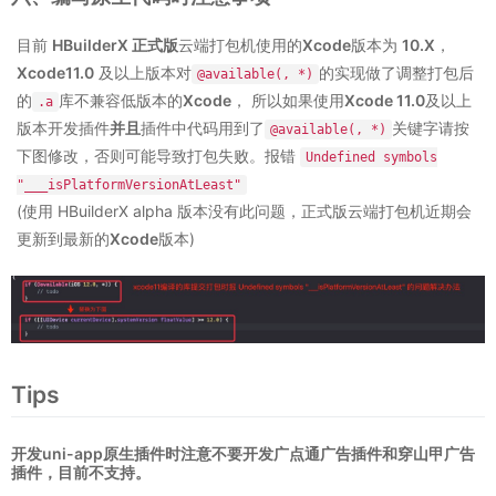
目前
HBuilderX 正式版
云端打包机使用的
Xcode
版本为
10.X
，
Xcode11.0
及以上版本对
的实现做了调整打包后
@available(, *)
的
库不兼容低版本的
Xcode
， 所以如果使用
Xcode 11.0
及以上
.a
版本开发插件
并且
插件中代码用到了
关键字请按
@available(, *)
下图修改，否则可能导致打包失败。报错
Undefined symbols
"___isPlatformVersionAtLeast"
(使用 HBuilderX alpha 版本没有此问题，正式版云端打包机近期会
更新到最新的
Xcode
版本)
Tips
开发uni-app原生插件时注意不要开发广点通广告插件和穿山甲广告
插件，目前不支持。