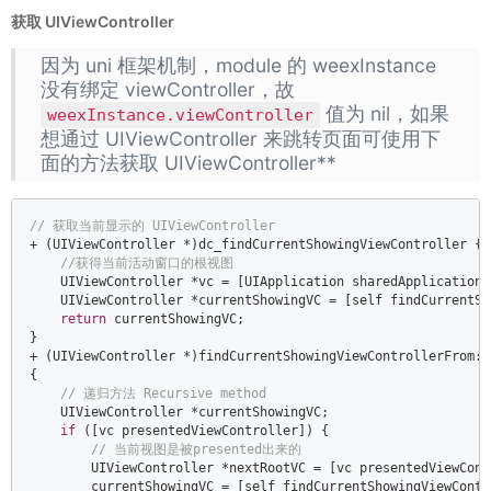
获取 UIViewController
因为 uni 框架机制，module 的 weexInstance
没有绑定 viewController，故
值为 nil，如果
weexInstance.viewController
想通过 UIViewController 来跳转页面可使用下
面的方法获取 UIViewController**
// 获取当前显示的 UIViewController  
+ (UIViewController *)dc_findCurrentShowingViewController {  
//获得当前活动窗口的根视图  
    UIViewController *vc = [UIApplication sharedApplication]
    UIViewController *currentShowingVC = [self findCurrentSh
return
 currentShowingVC;  

}  

+ (UIViewController *)findCurrentShowingViewControllerFrom:(
{  

// 递归方法 Recursive method  
    UIViewController *currentShowingVC;  

if
 ([vc presentedViewController]) {  

// 当前视图是被presented出来的  
        UIViewController *nextRootVC = [vc presentedViewContr
        currentShowingVC = [self findCurrentShowingViewContr