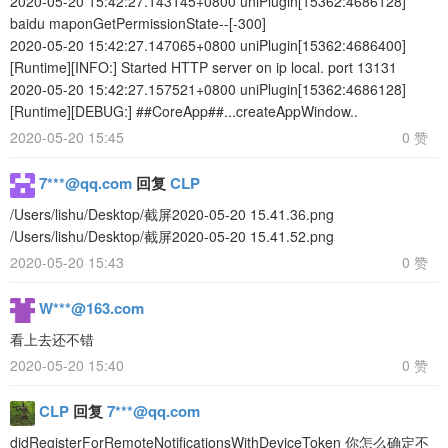
2020-05-20 15:42:27.143145+0800 uniPlugin[15362:4686128]
baidu maponGetPermissionState--[-300]
2020-05-20 15:42:27.147065+0800 uniPlugin[15362:4686400]
[Runtime][INFO:] Started HTTP server on ip local. port 13131
2020-05-20 15:42:27.157521+0800 uniPlugin[15362:4686128]
[Runtime][DEBUG:] ##CoreApp##...createAppWindow..
2020-05-20 15:45
0 赞
7***@qq.com
回复
CLP
/Users/lishu/Desktop/截屏2020-05-20 15.41.36.png
/Users/lishu/Desktop/截屏2020-05-20 15.41.52.png
2020-05-20 15:43
0 赞
W***@163.com
看上去还不错
2020-05-20 15:40
0 赞
CLP
回复
7***@qq.com
didRegisterForRemoteNotificationsWithDeviceToken 你怎么确定不