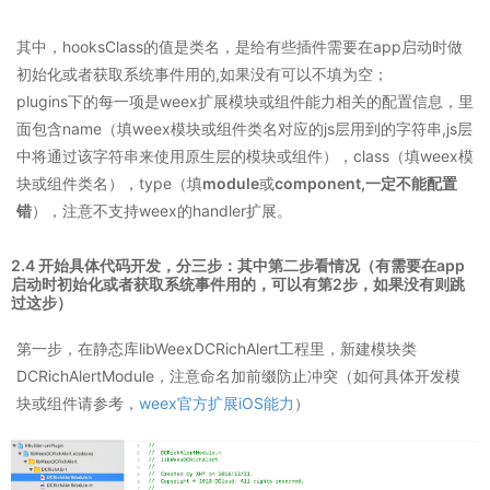
其中，hooksClass的值是类名，是给有些插件需要在app启动时做
初始化或者获取系统事件用的,如果没有可以不填为空；
plugins下的每一项是weex扩展模块或组件能力相关的配置信息，里
面包含name（填weex模块或组件类名对应的js层用到的字符串,js层
中将通过该字符串来使用原生层的模块或组件），class（填weex模
块或组件类名），type（填
module
或
component,一定不能配置
错
），注意不支持weex的handler扩展。
2.4
开始具体代码开发，分三步
：其中第二步看情况（有需要在app
启动时初始化或者获取系统事件用的，可以有第2步，如果没有则跳
过这步）
第一步，在静态库libWeexDCRichAlert工程里，新建模块类
DCRichAlertModule，注意命名加前缀防止冲突（如何具体开发模
块或组件请参考，
weex官方扩展iOS能力
）