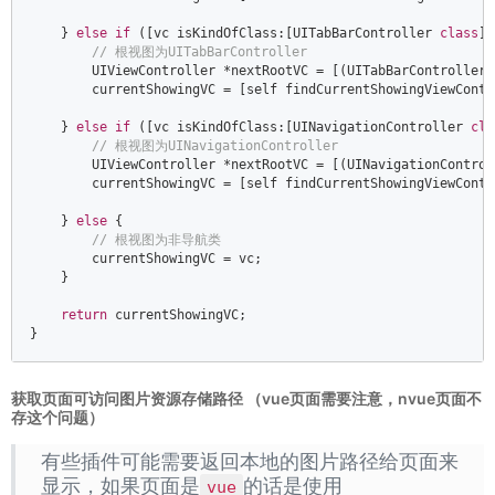
    } 
else
if
 ([vc isKindOfClass:[UITabBarController 
class
]]
// 根视图为UITabBarController  
        UIViewController *nextRootVC = [(UITabBarController 
        currentShowingVC = [self findCurrentShowingViewContr
    } 
else
if
 ([vc isKindOfClass:[UINavigationController 
cla
// 根视图为UINavigationController  
        UIViewController *nextRootVC = [(UINavigationControl
        currentShowingVC = [self findCurrentShowingViewContr
    } 
else
 {  

// 根视图为非导航类  
        currentShowingVC = vc;  

    }  

return
 currentShowingVC;  

}
获取页面可访问图片资源存储路径 （vue页面需要注意，nvue页面不
存这个问题）
有些插件可能需要返回本地的图片路径给页面来
显示，如果页面是
的话是使用
vue