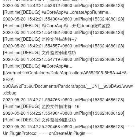
2020-05-20 15:42:21.553612+0800 uniPlugin[15362:4686128]
[Runtime][DEBUG:] ##CoreApp##...createAppRuntime..
2020-05-20 15:42:21.554004+0800 uniPlugin[15362:4686128]
[Runtime][DEBUG:] ##CoreApp##...开启debug模式监控..
2020-05-20 15:42:21.554482+0800 uniPlugin[15362:4686128]
[Runtime][DEBUG:] 监控文件描述符--7
2020-05-20 15:42:21.554557+0800 uniPlugin[15362:4686128]
[Runtime][DEBUG:] 文件监控创建成功
2020-05-20 15:42:21.554719+0800 uniPlugin[15362:4686128]
[Runtime][DEBUG:] ##CoreApp##...
[[/var/mobile/Containers/Data/Application/A6552605-5E5A-44E8-
8E2A-
38CA992F3560/Documents/Pandora/apps/__UNI__938BA93/www/
.debug
2020-05-20 15:42:21.554766+0800 uniPlugin[15362:4686128]
[Runtime][DEBUG:] 监控文件描述符--16
2020-05-20 15:42:21.554904+0800 uniPlugin[15362:4686128]
[Runtime][DEBUG:] 文件监控创建成功
2020-05-20 15:42:25.220468+0800 uniPlugin[15362:4686128] -----
UniPluginProtocol ------ onCreateUniPlugin ---