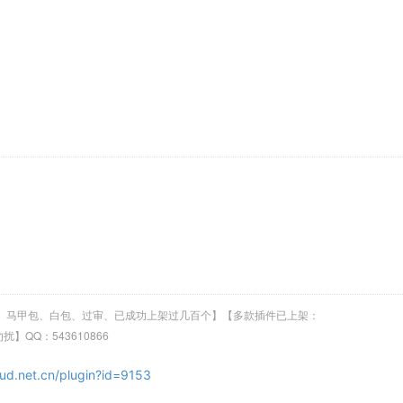
架、马甲包、白包、过审、已成功上架过几百个】【多款插件已上架：
】【非诚勿扰】QQ：543610866
oud.net.cn/plugin?id=9153