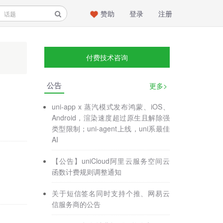
赞助
登录
注册
付费技术咨询
公告
更多>
uni-app x 蒸汽模式发布鸿蒙、iOS、
Android，渲染速度超过原生且解除强
类型限制；uni-agent上线，uni系最佳
AI
【公告】uniCloud阿里云服务空间云
函数计费规则调整通知
关于短信签名同时支持个推、网易云
信服务商的公告