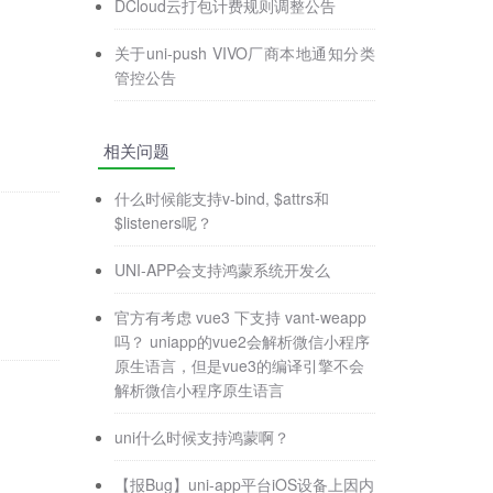
DCloud云打包计费规则调整公告
关于uni-push VIVO厂商本地通知分类
管控公告
相关问题
什么时候能支持v-bind, $attrs和
$listeners呢？
UNI-APP会支持鸿蒙系统开发么
官方有考虑 vue3 下支持 vant-weapp
吗？ uniapp的vue2会解析微信小程序
原生语言，但是vue3的编译引擎不会
解析微信小程序原生语言
uni什么时候支持鸿蒙啊？
【报Bug】uni-app平台iOS设备上因内