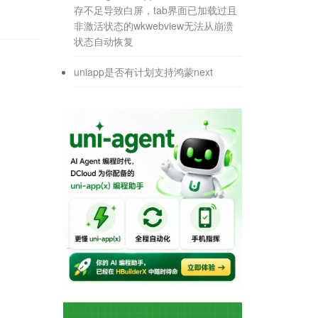
存不足导致白屏，tab界面已加载过且
非激活状态的wkwebview无法从崩溃
状态自动恢复
uniapp是否有计划支持鸿蒙next