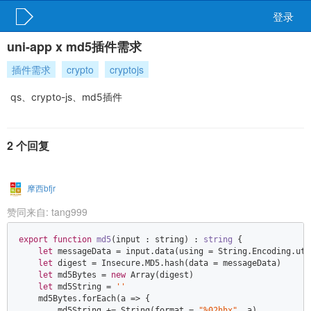
登录
uni-app x md5插件需求
插件需求
crypto
cryptojs
qs、crypto-js、md5插件
2 个回复
摩西bfjr
赞同来自:
tang999
export
function
md5
(
input : string
) : 
string
{  

let
 messageData = input.data(using = 
String
.Encoding.utf
let
 digest = Insecure.MD5.hash(data = messageData)  

let
 md5Bytes = 
new
Array
(digest)  

let
 md5String = 
''
    md5Bytes.forEach(
a
 =>
 {  

        md5String += 
String
(format = 
"%02hhx"
, a)  
