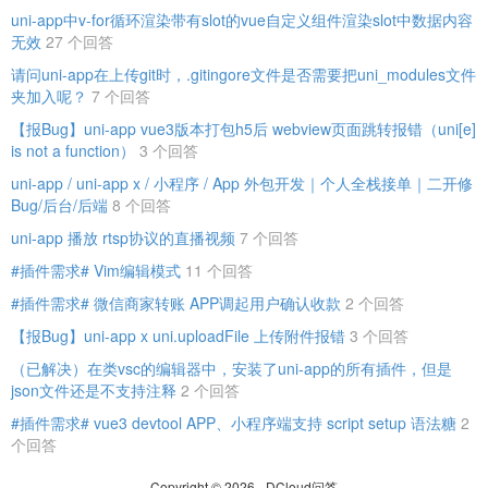
uni-app中v-for循环渲染带有slot的vue自定义组件渲染slot中数据内容
无效
27 个回答
请问uni-app在上传git时，.gitingore文件是否需要把uni_modules文件
夹加入呢？
7 个回答
【报Bug】uni-app vue3版本打包h5后 webview页面跳转报错（uni[e]
is not a function）
3 个回答
uni-app / uni-app x / 小程序 / App 外包开发｜个人全栈接单｜二开修
Bug/后台/后端
8 个回答
uni-app 播放 rtsp协议的直播视频
7 个回答
#插件需求# Vim编辑模式
11 个回答
#插件需求# 微信商家转账 APP调起用户确认收款
2 个回答
【报Bug】uni-app x uni.uploadFile 上传附件报错
3 个回答
（已解决）在类vsc的编辑器中，安装了uni-app的所有插件，但是
json文件还是不支持注释
2 个回答
#插件需求# vue3 devtool APP、小程序端支持 script setup 语法糖
2
个回答
Copyright © 2026 - DCloud问答