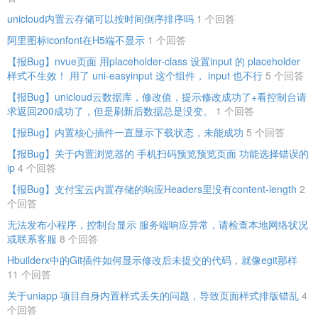
unicloud内置云存储可以按时间倒序排序吗
1 个回答
阿里图标iconfont在H5端不显示
1 个回答
【报Bug】nvue页面 用placeholder-class 设置input 的 placeholder
样式不生效！ 用了 uni-easyinput 这个组件， input 也不行
5 个回答
【报Bug】unicloud云数据库，修改值，提示修改成功了+看控制台请
求返回200成功了，但是刷新后数据总是没变。
1 个回答
【报Bug】内置核心插件一直显示下载状态，未能成功
5 个回答
【报Bug】关于内置浏览器的 手机扫码预览预览页面 功能选择错误的
ip
4 个回答
【报Bug】支付宝云内置存储的响应Headers里没有content-length
2
个回答
无法发布小程序，控制台显示 服务端响应异常，请检查本地网络状况
或联系客服
8 个回答
Hbuilderx中的Git插件如何显示修改后未提交的代码，就像egit那样
11 个回答
关于uniapp 项目自身内置样式丢失的问题，导致页面样式排版错乱
4
个回答