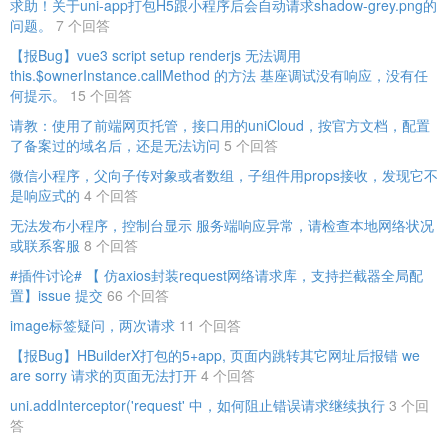
求助！关于uni-app打包H5跟小程序后会自动请求shadow-grey.png的
问题。
7 个回答
【报Bug】vue3 script setup renderjs 无法调用
this.$ownerInstance.callMethod 的方法 基座调试没有响应，没有任
何提示。
15 个回答
请教：使用了前端网页托管，接口用的uniCloud，按官方文档，配置
了备案过的域名后，还是无法访问
5 个回答
微信小程序，父向子传对象或者数组，子组件用props接收，发现它不
是响应式的
4 个回答
无法发布小程序，控制台显示 服务端响应异常，请检查本地网络状况
或联系客服
8 个回答
#插件讨论# 【 仿axios封装request网络请求库，支持拦截器全局配
置】issue 提交
66 个回答
image标签疑问，两次请求
11 个回答
【报Bug】HBuilderX打包的5+app, 页面内跳转其它网址后报错 we
are sorry 请求的页面无法打开
4 个回答
uni.addInterceptor('request' 中，如何阻止错误请求继续执行
3 个回
答