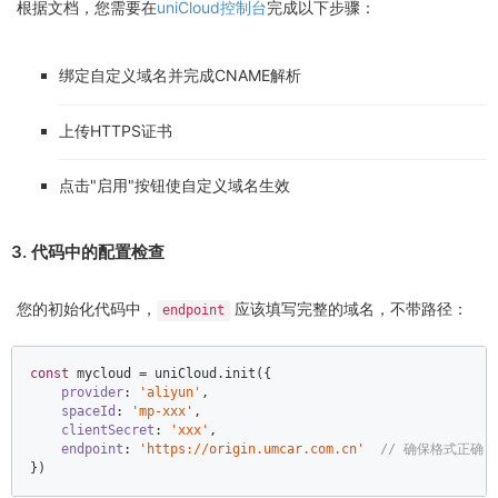
根据文档，您需要在
uniCloud控制台
完成以下步骤：
绑定自定义域名并完成CNAME解析
上传HTTPS证书
点击"启用"按钮使自定义域名生效
3. 代码中的配置检查
您的初始化代码中，
应该填写完整的域名，不带路径：
endpoint
const
 mycloud = uniCloud.init({  

provider
: 
'aliyun'
,  

spaceId
: 
'mp-xxx'
,  

clientSecret
: 
'xxx'
,  

endpoint
: 
'https://origin.umcar.com.cn'
// 确保格式正确 
})