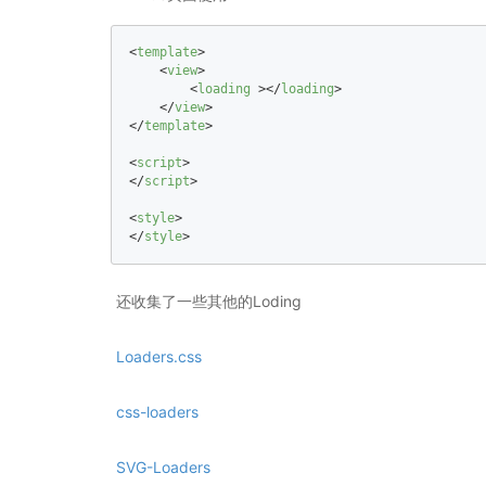
<
template
>
<
view
>
<
loading
 >
</
loading
>
</
view
>
</
template
>
<
script
>
</
script
>
<
style
>
</
style
>
还收集了一些其他的Loding
Loaders.css
css-loaders
SVG-Loaders