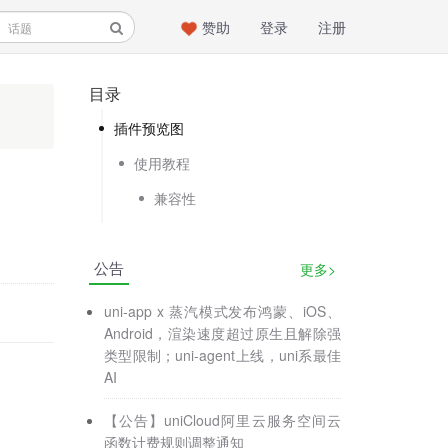
赞助
登录
注册
目录
插件预览图
使用教程
兼容性
公告
更多>
uni-app x 蒸汽模式发布鸿蒙、iOS、
Android，渲染速度超过原生且解除强
类型限制；uni-agent上线，uni系最佳
AI
【公告】uniCloud阿里云服务空间云
函数计费规则调整通知