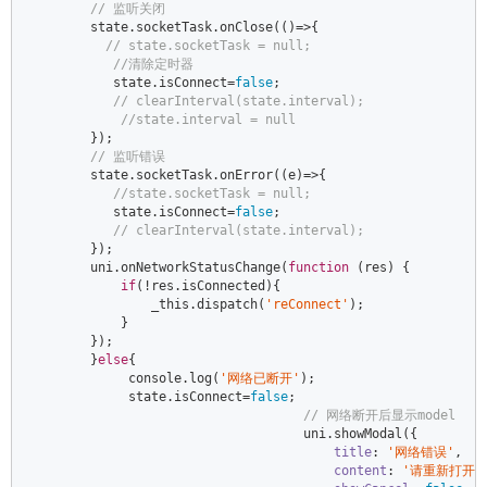
// 监听关闭  
        state.socketTask.onClose(
()
=>
{  

// state.socketTask = null;  
//清除定时器  
           state.isConnect=
false
;  

// clearInterval(state.interval);  
//state.interval = null  
        });  

// 监听错误  
        state.socketTask.onError(
(
e
)=>
{  

//state.socketTask = null;  
           state.isConnect=
false
;  

// clearInterval(state.interval);  
        });  

        uni.onNetworkStatusChange(
function
 (
res
) 
{  

if
(!res.isConnected){  

                _this.dispatch(
'reConnect'
);  

            }  

        });  

        }
else
{  

console
.log(
'网络已断开'
);  

             state.isConnect=
false
;  

// 网络断开后显示model  
                                    uni.showModal({  

title
: 
'网络错误'
,  

content
: 
'请重新打开网