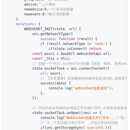
        advice:
''
,
//通知  
        newadvice:
0
,
//订单消息数量  
        newevent:
0
//聊天消息数量  
    },  

mutations
: {  

        WEBSOCKET_INIT(state, url) {  

            uni.getNetworkType({  

success
: 
function
 (
result
) 
{  

if
 (result.networkType != 
'none'
) {  

if
(state.isConnect) 
return
const
 wsuri = baseUrl.websocketapi.url;  

const
 _this = 
this
;   

// 创建一个this.socketTask对象【发送、接收、关闭so
            state.socketTask = uni.connectSocket({  

url
: wsuri,  

// 【非常重要】必须确保你的服务器是成功的,如果是手机测试
                success(data) {  

console
.log(
"websocket连接成功"
);  

                },  

            });  

// 消息的发送和接收必须在正常连接打开中,才能发送或接收【
            state.socketTask.onOpen(
(
res
) =>
 {  

console
.log(
"WebSocket连接正常打开中...！"
);  

// 注：只有连接正常打开中 ，才能正常收到消息  
if
(uni.getStorageSync(
'userinfo'
)){  
