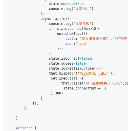
                    state.sucees=
true
console
.log(
'发送成功'
)   

                },  

async
 fail(e){  

console
.log(
'发送失败'
)   

if
( state.connectNum>
10
){  

                        uni.showToast({  

title
: 
'聊天服务器不稳定，正在重连..
icon
:
'none'
                        });  

                    }  

                    state.isConnect=
false
;  

                    state.sucees=
false
                    state.socketTask.close({})  

                    that.dispatch(
'WEBSOCKET_INIT'
);  

                     setTimeout(
()
=>
{  

                          that.dispatch(
'WEBSOCKET_SEND'
,p);
                           state.connectNum += 
1
;  

                     },
300
)  

                }  

            });  

        },  

    },  

actions
: {  
