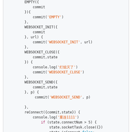
        EMPTY({  

            commit  

        }){  

            commit(
'EMPTY'
)  

        },  

        WEBSOCKET_INIT({  

            commit  

        }, url) {  

            commit(
'WEBSOCKET_INIT'
, url)  

        },  

        WEBSOCKET_CLOSE({  

            commit,state  

        }) {  

console
.log(
'灯熄灭了'
)  

            commit(
'WEBSOCKET_CLOSE'
)  

        },  

        WEBSOCKET_SEND({  

            commit,state  

        }, p) {  

             commit(
'WEBSOCKET_SEND'
, p)  

        },  

        reConnect({commit,state}) {  

console
.log(
'重连1111'
)  

if
 (state.connectNum > 
5
) {  

                    state.socketTask.close({})  
