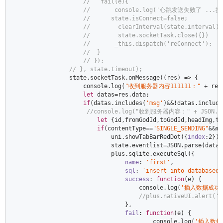
//   fail(e){  
//       console.log('心跳发送失败了 ...
//      state.isConnect=false;  
//        clearInterval(state.interval);
//        state.socketTask.close({})  
//       _this.dispatch('reConnect');  
//  }  
// });                   
// }, state.timeout);  
                state.socketTask.onMessage(
(
res
) =>
 {  

console
.log(
"收到服务器内容111111："
 + res
let
 datas=res.data;  

if
(datas.includes(
'msg'
)&&!datas.include
//console.log("收到服务器内容：" + JSON.str
let
 {id,fromGodId,toGodId,headImg,to
if
(contentType==
"SINGLE_SENDING"
&&ms
                            uni.showTabBarRedDot({
index
:
2
}) 
                            state.eventlist=
JSON
.parse(datas
                            plus.sqlite.executeSql({  

name
: 
'first'
,  

sql
: 
`insert into databasedl
success
: 
function
(
e
) 
{  

console
.log(
'插入数据成功
//plus.nativeUI.alert
                                },  

fail
: 
function
(
e
) 
{  

console
.log(
'插入数据