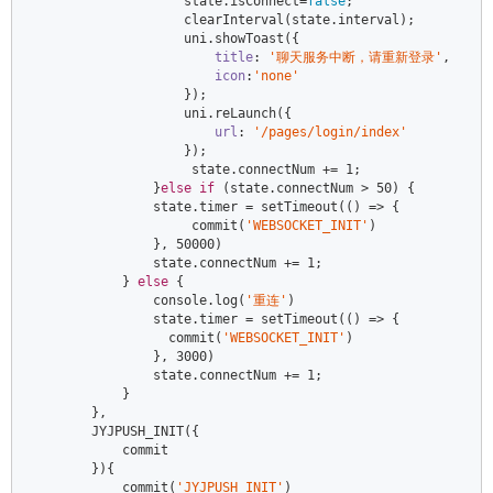
                    state.isConnect=
false
;  

                    clearInterval(state.interval);  

                    uni.showToast({  

title
: 
'聊天服务中断，请重新登录'
,  

icon
:
'none'
                    });  

                    uni.reLaunch({  

url
: 
'/pages/login/index'
                    });  

                     state.connectNum += 
1
;  

                }
else
if
 (state.connectNum > 
50
) {  

                state.timer = setTimeout(
()
 =>
 {  

                     commit(
'WEBSOCKET_INIT'
)  

                }, 
50000
)  

                state.connectNum += 
1
;  

            } 
else
 {  

console
.log(
'重连'
)  

                state.timer = setTimeout(
()
 =>
 {  

                  commit(
'WEBSOCKET_INIT'
)  

                }, 
3000
)  

                state.connectNum += 
1
;  

            }  

        },  

        JYJPUSH_INIT({  

            commit  

        }){  

            commit(
'JYJPUSH_INIT'
)  
