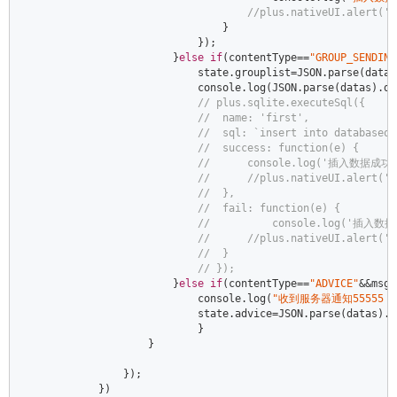
//plus.nativeUI.alert
                                }  

                            });  

                        }
else
if
(contentType==
"GROUP_SENDING
                            state.grouplist=
JSON
.parse(datas
console
.log(
JSON
.parse(datas).da
// plus.sqlite.executeSql({  
//  name: 'first',  
//  sql: `insert into databaseql
//  success: function(e) {  
//      console.log('插入数据成功'
//      //plus.nativeUI.alert
//  },  
//  fail: function(e) {  
//          console.log('插入数
//      //plus.nativeUI.alert
//  }  
// });  
                        }
else
if
(contentType==
"ADVICE"
&&msgT
console
.log(
"收到服务器通知55555：
                            state.advice=
JSON
.parse(datas).d
                            }  

                    }  

                });  

            })  
