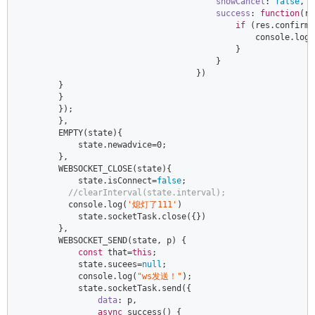
showCancel
: 
false
,  

success
: 
function
(
re
if
 (res.confirm)
console
.log(
                                            }  

                                        }  

                                    })  

        }  

        }  

        });  

        },  

        EMPTY(state){  

            state.newadvice=
0
;  

        },  

        WEBSOCKET_CLOSE(state){  

            state.isConnect=
false
;  

//clearInterval(state.interval);  
console
.log(
'熄灯了111'
)  

            state.socketTask.close({})  

        },  

        WEBSOCKET_SEND(state, p) {  

const
 that=
this
;  

            state.sucees=
null
;  

console
.log(
"ws发送！"
);  

            state.socketTask.send({  

data
: p,  

async
 success() {  
