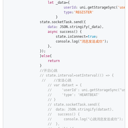
let
 _data={  

userId
: uni.getStorageSync(
'user
type
:
'REGISTER'
                        }  

                state.socketTask.send({  

data
: 
JSON
.stringify(_data),  

async
 success() {  

                        state.isConnect=
true
;  

console
.log(
"消息发送成功"
);  

                    },  

                });  

                }
else
{  

return
                }  

//开启心跳  
// state.interval=setInterval(() => {  
//    //发送心跳  
// var dataxt = {  
//     'userId': uni.getStorageSync("use
//     'type': 'HEARTBEAT'  
// }  
// state.socketTask.send({  
//  data: JSON.stringify(dataxt),  
//   success() {  
//      console.log("心跳消息发送成功");  
//  },  