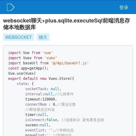
登录
websocket聊天+plus.sqlite.executeSql前端消息存
储本地数据库
WEBSOCKET
聊天
import
 Vue 
from
'vue'
import
 Vuex 
from
'vuex'
import
 baseUrl 
from
'@/Api/baseUrl.js'
const
 app=getApp();  

export
default
new
 Vuex.Store({  

state
: {  

socketTask
: 
null
,  

interval
:
null
,
//心跳事件  
        timeout:
120000
,  

connectNum
 : 
0
,
//重连次数  
//断线重连定时器  
        timer:
null
,  

isConnect
:
false
, 
//连接标识 避免重复连接  
        sucees:
null
,  

eventlist
: 
''
,
//单聊信息  
        grouplist:
''
,
//群聊信息  