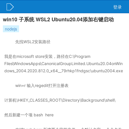
登录
win10 子系统 WSL2 Ubuntu20.04添加右键启动
nodejs
先找WSL2安装路径
我是在microsoft store安装，路径在C:\Program
Files\WindowsApps\CanonicalGroupLimited.Ubuntu20.04onWin
dows_2004.2020.812.0_x64__79rhkp1fndgsc\ubuntu2004.exe
win+r 输入regedit打开注册表
计算机\HKEY_CLASSES_ROOT\Directory\Background\shell\
然后新建一个项 bash here