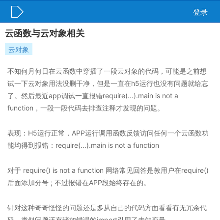
登录
云函数与云对象相关
云对象
不知何月何日在云函数中穿插了一段云对象的代码，可能是之前想
试一下云对象用法没删干净，但是一直在h5运行也没有问题就给忘
了。然后最近app调试一直报错require(...).main is not a
function，一段一段代码去排查注释才发现的问题。
表现：H5运行正常，APP运行调用函数反馈访问任何一个云函数功
能均得到报错：require(...).main is not a function
对于 require() is not a function 网络常见回答是教用户在require()
后面添加分号 ; 不过报错在APP段始终存在的。
针对这种奇奇怪怪的问题还是多从自己的代码方面看看有无冗余代
码。类似问题还有诸如错误的import引用了未知变量。