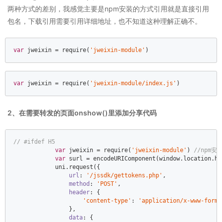
两种方式的差别，我感觉主要是npm安装的方式引用就是直接引用
包名，下载引用需要引用详细地址，也不知道这种理解正确不。
var
 jweixin = 
require
(
'jweixin-module'
)
var
 jweixin = 
require
(
'jweixin-module/index.js'
)
2、在需要转发的页面onshow()里添加分享代码
// #ifdef H5  
var
 jweixin = 
require
(
'jweixin-module'
) 
//npm安
var
 surl = 
encodeURIComponent
(
window
.location.hr
            uni.request({  

url
: 
'/jssdk/gettokens.php'
,  

method
: 
'POST'
,  

header
: {  

'content-type'
: 
'application/x-www-form-
                },  

data
: {  
