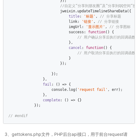
                        });  

//自定义“分享到朋友圈”及“分享到QQ空间”按钮
                        jweixin.updateTimelineShareData({  

title
: 
'标题'
, 
// 分享标题         
                            link: 
'链接'
, 
// 分享链接  
                            imgUrl: 
'显示图片'
, 
// 分享图标     
                            success: 
function
(
) 
{  

// 用户确认分享后执行的回调函数 
                            },  

cancel
: 
function
(
) 
{  

// 用户取消分享后执行的回调函数 
                            }  

                        });  

                    });  

                },  

fail
: 
()
 =>
 {  

console
.log(
'request fail'
, err);  

                },  

complete
: 
()
 =>
 {}  

            });  

// #endif  
3、gettokens.php文件，PHP后台api接口，用于前台request请