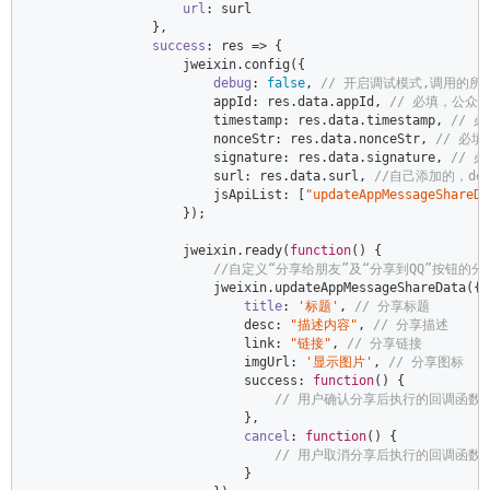
url
: surl  

                },  

success
: 
res
 =>
 {  

                    jweixin.config({  

debug
: 
false
, 
// 开启调试模式,调用的所
                        appId: res.data.appId, 
// 必填，公众
                        timestamp: res.data.timestamp, 
// 
                        nonceStr: res.data.nonceStr, 
// 必
                        signature: res.data.signature, 
// 
                        surl: res.data.surl, 
//自己添加的，de
                        jsApiList: [
"updateAppMessageShareDa
                    });  

                    jweixin.ready(
function
(
) 
{  

//自定义“分享给朋友”及“分享到QQ”按钮的分享
                        jweixin.updateAppMessageShareData({  
title
: 
'标题'
, 
// 分享标题  
                            desc: 
"描述内容"
, 
// 分享描述  
                            link: 
"链接"
, 
// 分享链接  
                            imgUrl: 
'显示图片'
, 
// 分享图标     
                            success: 
function
(
) 
{  

// 用户确认分享后执行的回调函数 
                            },  

cancel
: 
function
(
) 
{  

// 用户取消分享后执行的回调函数 
                            }  
