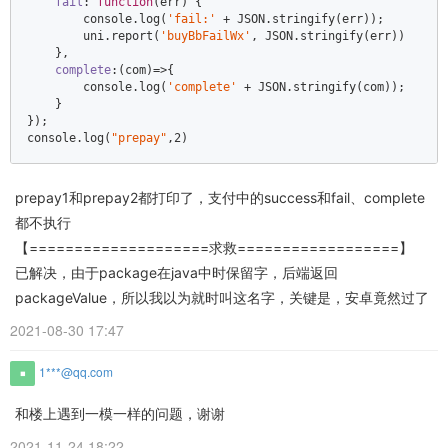
fail
: 
function
(
err
) 
{    

console
.log(
'fail:'
 + 
JSON
.stringify(err));    

        uni.report(
'buyBbFailWx'
, 
JSON
.stringify(err))    

    },    

complete
:
(
com
)=>
{    

console
.log(
'complete'
 + 
JSON
.stringify(com));    

    }    

console
.log(
"prepay"
,
2
)
prepay1和prepay2都打印了，支付中的success和fail、complete
都不执行
【====================求救==================】
已解决，由于package在java中时保留字，后端返回
packageValue，所以我以为就时叫这名字，关键是，安卓竟然过了
2021-08-30 17:47
1***@qq.com
和楼上遇到一模一样的问题，谢谢
2021-11-24 18:22