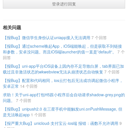
登录进行回复
相关问题
【报Bug】微信学生身份认证uniapp接入无法调用
7 个回答
【报Bug】通过scheme唤起App，iOS端能唤起，但是获取不到链接
和参数，安卓没问题。而且iOS端launcher的值一直是”default“。
7 个
回答
【报Bug】uni-app平台iOS设备上因内存不足导致白屏，tab界面已加
载过且非激活状态的wkwebview无法从崩溃状态自动恢复
7 个回答
【报Bug】配置和代码相同，ios云打包后无法成功调起微信小程序，
安卓正常
14 个回答
求助！关于uni-app打包H5跟小程序后会自动请求shadow-grey.png的
问题。
7 个回答
【报Bug】unipush2.0 在三星手机中能触发uni.onPushMessage, 但
是无法唤起app
1 个回答
【报严重大Bug】unicloud-支付宝云-ios端 报错：函数不允许调用
9