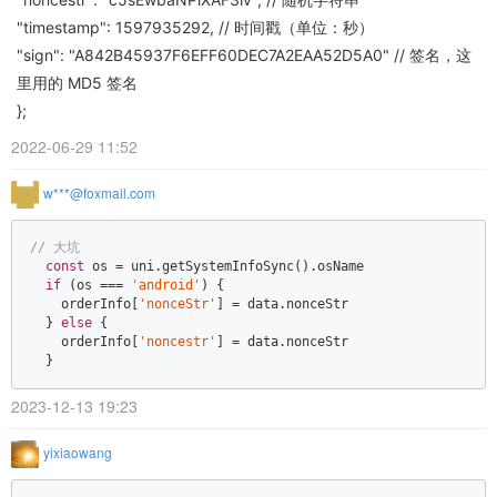
"timestamp": 1597935292, // 时间戳（单位：秒）
"sign": "A842B45937F6EFF60DEC7A2EAA52D5A0" // 签名，这
里用的 MD5 签名
};
2022-06-29 11:52
w***@foxmail.com
// 大坑  
const
 os = uni.getSystemInfoSync().osName  

if
 (os === 
'android'
) {  

    orderInfo[
'nonceStr'
] = data.nonceStr  

  } 
else
 {  

    orderInfo[
'noncestr'
] = data.nonceStr  

  }
2023-12-13 19:23
yixiaowang