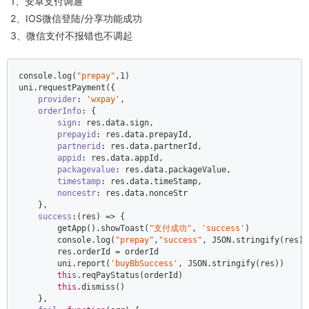
1、安卓支付调通
2、IOS微信登陆/分享功能成功
3、微信支付不报错也不调起
console
.log(
"prepay"
,
1
)    

uni.requestPayment({    

provider
: 
'wxpay'
,    

orderInfo
: {    

sign
: res.data.sign,    

prepayid
: res.data.prepayId,    

partnerid
: res.data.partnerId,    

appid
: res.data.appId,    

packagevalue
: res.data.packageValue,    

timestamp
: res.data.timeStamp,    

noncestr
: res.data.nonceStr    

    },     

success
:
(
res
) =>
 {    

        getApp().showToast(
"支付成功"
, 
'success'
)    

console
.log(
"prepay"
,
"success"
, 
JSON
.stringify(res))
        res.orderId = orderId    

        uni.report(
'buyBbSuccess'
, 
JSON
.stringify(res))    

this
.reqPayStatus(orderId)    

this
.dismiss()    

    },    
