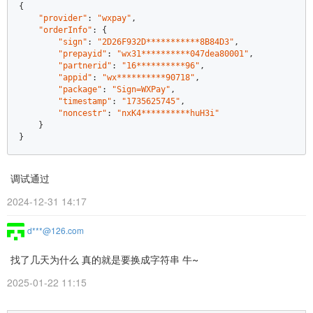
{  

"provider"
: 
"wxpay"
,  

"orderInfo"
: {  

"sign"
: 
"2D26F932D***********8B84D3"
,  

"prepayid"
: 
"wx31**********047dea80001"
,  

"partnerid"
: 
"16**********96"
,  

"appid"
: 
"wx**********90718"
,  

"package"
: 
"Sign=WXPay"
,  

"timestamp"
: 
"1735625745"
,  

"noncestr"
: 
"nxK4**********huH3i"
    }  

}
调试通过
2024-12-31 14:17
d***@126.com
找了几天为什么 真的就是要换成字符串 牛~
2025-01-22 11:15