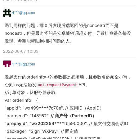
4***@qq.com
遇到同样的问题，排查后发现后端返回的是nonceStr而不是
noncestr，但是最奇怪的是安卓能够调起支付，导致排查很久都没
发现。希望能帮助到相同问题的人。
2022-06-07 10:39
1***@qq.com
发起支付的orderInfo中的参数都是必填项，且参数名必须全小写，
否则ios无法触发
API。
uni.requestPayment
//订单对象，从服务器获取
var orderInfo = {
"appid": "wx499
****
7c70e", // 应用ID（AppID）
"partnerid": "148*
52", // 商户号（PartnerID）
"prepayid": "wx202254
****
fbe90000", // 预支付交易会话ID
"package": "Sign=WXPay", // 固定值
"noncestr": "c5sEwbaNPiXAF3iv", // 随机字符串