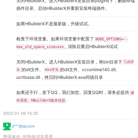
关闭HBuilderX。进入HBuilderX安装目录plugins下，删除终端
插件目录。启动HBuilderX并重新安装终端插件。
如果HBuilderX不是最新版，升级试试。
检查下环境变量。如果环境变量中配置了
NODE_OPTIONS=--
, 清除后重启HBuilderX试试
max_old_space_size=xxx
关闭HBuilderX。进入HBuilderX安装目录，将bin目录下
lib开
的dll文件、
的dll文件、vcruntime140.dll、
头
msv开头
ucrtbase.dll，拷贝到HBuilderX.exe同级目录
如果还不行，发下QQ，我们加您。回复QQ时，请务必提供
操
作系统、HBuilderX版本信息
2023-01-06 16:35
3***@qq.com
赞同来自:
愤怒的洋芋蛋蛋