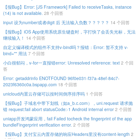
【报Bug】Error: [JS Framework] Failed to receiveTasks, instance
(14) is not available.
28 个回答
input 设为number或者digit 后 无法输入负数？？？？？
14 个回答
【报Bug】iOS App使用系统原生键盘时，字打快了会丢失光标，无法
继续输入！
14 个回答
自定义编译模式的组件不支持v-bind吗？报错：Error: 暂不支持 v-
bind="" 用法
7 个回答
小白很郁闷，v-for一直报错error: Unresolved reference: text‌
2 个回
答
Error: getaddrinfo ENOTFOUND 96f0e031-f37a-48ef-84c7-
2023f6360c0a.bspapp.com
18 个回答
unicloud内置云存储可以按时间倒序排序吗
1 个回答
【报Bug】子域名中带下划线（如a_b.c.com），uni.request 请求抛
错 request:fail abort statusCode:-1 Android internal error
2 个回答
uniapp开发鸿蒙应用，fail Failed tocheck the fingerprint of the app
bundleFingerprint verification error.
2 个回答
【报Bug】支付宝云内置存储的响应Headers里没有content-length
2