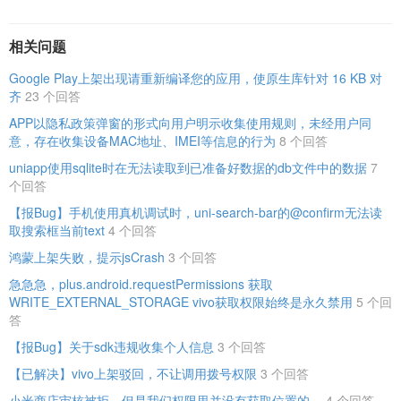
相关问题
Google Play上架出现请重新编译您的应用，使原生库针对 16 KB 对
齐
23 个回答
APP以隐私政策弹窗的形式向用户明示收集使用规则，未经用户同
意，存在收集设备MAC地址、IMEI等信息的行为
8 个回答
uniapp使用sqlite时在无法读取到已准备好数据的db文件中的数据
7
个回答
【报Bug】手机使用真机调试时，uni-search-bar的@confirm无法读
取搜索框当前text
4 个回答
鸿蒙上架失败，提示jsCrash
3 个回答
急急急，plus.android.requestPermissions 获取
WRITE_EXTERNAL_STORAGE vivo获取权限始终是永久禁用
5 个回
答
【报Bug】关于sdk违规收集个人信息
3 个回答
【已解决】vivo上架驳回，不让调用拨号权限
3 个回答
小米商店审核被拒，但是我们权限里并没有获取位置的。
4 个回答