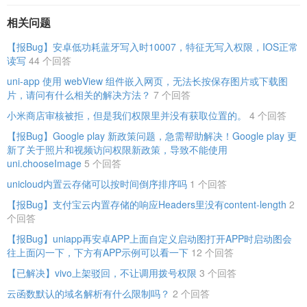
相关问题
【报Bug】安卓低功耗蓝牙写入时10007，特征无写入权限，IOS正常
读写
44 个回答
uni-app 使用 webView 组件嵌入网页，无法长按保存图片或下载图
片，请问有什么相关的解决方法？
7 个回答
小米商店审核被拒，但是我们权限里并没有获取位置的。
4 个回答
【报Bug】Google play 新政策问题，急需帮助解决！Google play 更
新了关于照片和视频访问权限新政策，导致不能使用
uni.chooseImage
5 个回答
unicloud内置云存储可以按时间倒序排序吗
1 个回答
【报Bug】支付宝云内置存储的响应Headers里没有content-length
2
个回答
【报Bug】uniapp再安卓APP上面自定义启动图打开APP时启动图会
往上面闪一下，下方有APP示例可以看一下
12 个回答
【已解决】vivo上架驳回，不让调用拨号权限
3 个回答
云函数默认的域名解析有什么限制吗？
2 个回答