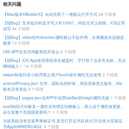
相关问题
【Mac版本HBuilderX】自动关联了一堆默认打开方式
26 个回答
【报Bug】安卓低功耗蓝牙写入时10007，特征无写入权限，IOS正常
读写
44 个回答
【报Bug】video组件direction属性默认不起作用，全屏播放永远都是
横屏
13 个回答
UNI-APP会支持鸿蒙系统开发么
6 个回答
【报Bug】iOS App使用系统原生键盘时，字打快了会丢失光标，无法
继续输入！
14 个回答
swiper标签抖音小程序禁止用户touch操作属性无法使用
2 个回答
androidPrivacy.json 文件，国际化的时候，系统变换英文版本，title
根本没有变化
3 个回答
【报Bug】pages.json在APP中设置tabBar的height属性无效
1 个回答
vue3响应式对象某一属性没有绑定到模板上，那么这个属性值更新，
会引发整个页面级更新吗？
1 个回答
当前系统没有安装苹果根证书,是否打开证书目录(打开后依次安装证
书AppleWWDRCAG3.
4 个回答