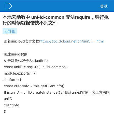
登录
本地云函数中 uni-id-common 无法require，强行执
行的时候就报错找不到文件
云对象
跟着unicloud官方文档
https://doc.dcloud.net.cn/uniC ... .html
创建uni-id实例
// 云对象代码传入clientInfo
const uniID = require('uni-id-common')
module.exports = {
_before() {
const clientInfo = this.getClientInfo()
this.uniID = uniID.createInstance({ // 创建uni-id实例，其上方法同
uniID
clientInfo
})