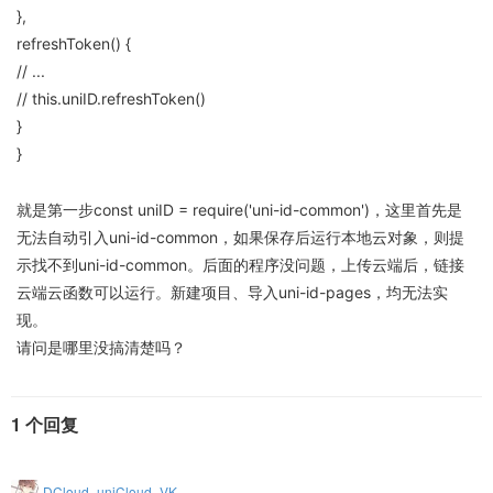
},
refreshToken() {
// ...
// this.uniID.refreshToken()
}
}
就是第一步const uniID = require('uni-id-common')，这里首先是
无法自动引入uni-id-common，如果保存后运行本地云对象，则提
示找不到uni-id-common。后面的程序没问题，上传云端后，链接
云端云函数可以运行。新建项目、导入uni-id-pages，均无法实
现。
请问是哪里没搞清楚吗？
1 个回复
DCloud_uniCloud_VK