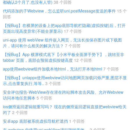
都确认2个月了,也没有人管)
38 个回答
代码添加的子Webview，怎么监听uni.postMessage发送的事件
15 个
回答
【报Bug】在横屏的设备上把app底部导航栏隐藏(虚拟按键)后，打开
页面出现高度异常(不能全屏显示)
17 个回答
uni-app 使用 webView 组件嵌入网页，无法长按保存图片或下载图
片，请问有什么相关的解决方法？
7 个回答
【报Bug】App 横屏模式底下【小米平板全面屏手势下】，跳转至非
tabbar 页面，底部会预留虚拟按键高度
12 个回答
app使用webview组件加载本地html，无法打开本地html
7 个回答
【报Bug】uniappx使用webview访问地图网页加载闪烁严重,图层不显
示,点击重复执行,等等..
3 个回答
安全评估报告-WebView存在潜在跨站脚本攻击风险、允许Webview
访问本地任意脚本
5 个回答
ios侧滑返回逻辑能重写吗？ 现在的侧滑返回逻辑直接把webview给关
闭了
2 个回答
安卓app 底部被系统虚拟导航栏遮挡
1 个回答
在 webview 内使用uni.webView进行跳转无效。
2 个回答