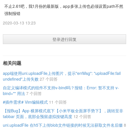
不止2.61吧，我1月份的最新版，app多张上传也必须设置path不然
强制报错
2020-03-13 13:23
登录进行回复
相关问题
app端使用uni.uploadFile上传图片，提示"errMsg": "uploadFile:fail
undefined"上传失败
27 个回答
自定义编译模式的组件不支持v-bind吗？报错：Error: 暂不支持 v-
bind="" 用法
7 个回答
#插件需求# Vim编辑模式
11 个回答
【报Bug】App 横屏模式底下【小米平板全面屏手势下】，跳转至非
tabbar 页面，底部会预留虚拟按键高度
12 个回答
uni.uploadFile 在h5下上传blob文件链接的时候无法获取文件名后缀
8