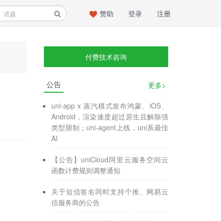
赞助
登录
注册
付费技术咨询
公告
更多>
uni-app x 蒸汽模式发布鸿蒙、iOS、
Android，渲染速度超过原生且解除强
类型限制；uni-agent上线，uni系最佳
AI
【公告】uniCloud阿里云服务空间云
函数计费规则调整通知
关于短信签名同时支持个推、网易云
信服务商的公告