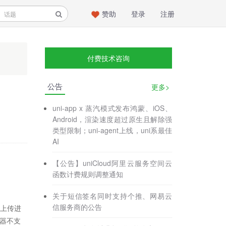
赞助
登录
注册
付费技术咨询
公告
更多>
uni-app x 蒸汽模式发布鸿蒙、iOS、
Android，渲染速度超过原生且解除强
类型限制；uni-agent上线，uni系最佳
AI
【公告】uniCloud阿里云服务空间云
函数计费规则调整通知
关于短信签名同时支持个推、网易云
信服务商的公告
回上传进
器不支