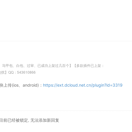
架、马甲包、白包、过审、已成功上架过几百个】【多款插件已上架：
】【非诚勿扰】QQ：543610866
ios、android)：
https://ext.dcloud.net.cn/plugin?id=3319
目前已经被锁定, 无法添加新回复