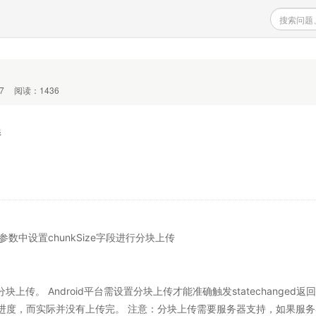
7
阅读：1436
持
 上传任务的参数中设置chunkSize字段进行分块上传
传。 Android平台需设置分块上传才能准确触发statechanged返
进度，而实际并没有上传完。 注意：分块上传需要服务器支持，如果服务