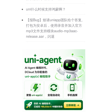
uni什么时候支持鸿蒙啊？
【报Bug】烦请uniapp团队给个答复,
打包为安卓后，使用录音并加入官方
mp3文件支持模块audio-mp3aac-
release.aar，闪退