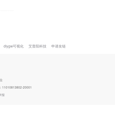
diygw可视化
艾普阳科技
申请友链
位
0813802-20001
举报