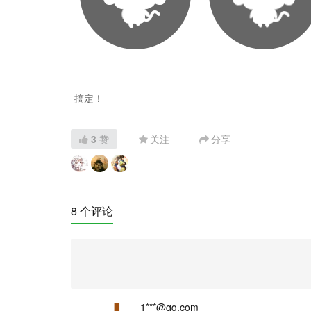
搞定！
3
赞
关注
分享
8 个评论
1***@qq.com