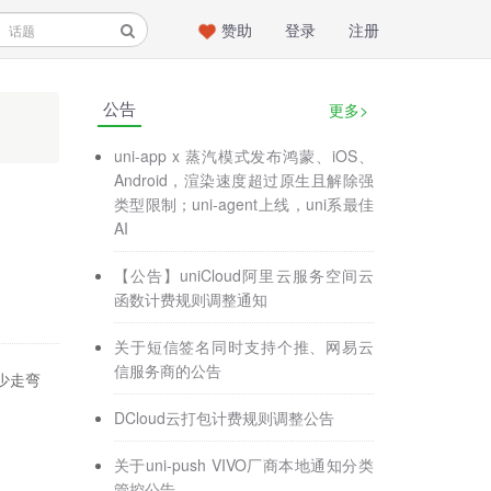
赞助
登录
注册
公告
更多>
uni-app x 蒸汽模式发布鸿蒙、iOS、
Android，渲染速度超过原生且解除强
类型限制；uni-agent上线，uni系最佳
AI
【公告】uniCloud阿里云服务空间云
函数计费规则调整通知
关于短信签名同时支持个推、网易云
信服务商的公告
少走弯
DCloud云打包计费规则调整公告
关于uni-push VIVO厂商本地通知分类
管控公告