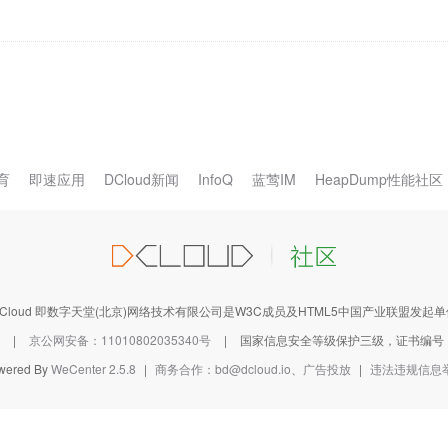
育
即速应用
DCloud新闻
InfoQ
蓝莺IM
HeapDump性能社区
DCloud 即数字天堂(北京)网络技术有限公司是W3C成员及HTML5中国产业联盟发起单
|
京公网安备：11010802035340号
|
国家信息安全等级保护三级，证书编号：1101
wered By
WeCenter 2.5.8
|
商务合作：bd@dcloud.io
、
广告投放
|
违法违规信息