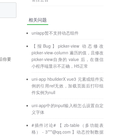
相关问题
uniapp暂不支持动态组件
【报Bug】picker-view 动态修改
picker-view-column 遍历的值，且修改
picker-view自身的 value 后，在微信
后你要
小程序端显示不正确，H5正常
uni-app hbuilderX vue3 元素或组件实
例的引用ref无效，加载页面后打印组
件实例为null
uni-app中的input输入框怎么设置自定
义字体
#插件讨论# 【 zb-table（多功能表
格） - 3***@qq.com 】动态控制数据