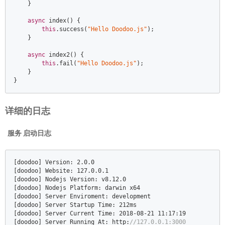
    }  

async
 index() {  

this
.success(
"Hello Doodoo.js"
);  

    }  

async
 index2() {  

this
.fail(
"Hello Doodoo.js"
);  

    }  

}
详细的日志
服务 启动日志
[doodoo] Version: 
2.0
.0
[doodoo] Website: 
127.0
.0
.1
[doodoo] Nodejs Version: v8
.12
.0
[doodoo] Nodejs Platform: darwin x64  

[doodoo] Server Enviroment: development  

[doodoo] Server Startup Time: 
212
ms  

[doodoo] Server Current Time: 
2018
-08
-21
11
:
17
:
19
[doodoo] Server Running At: http:
//127.0.0.1:3000