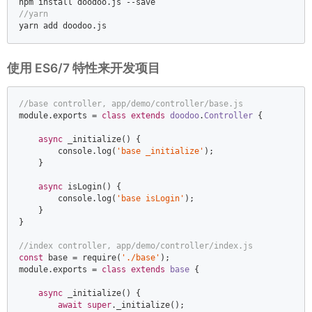
//yarn  
yarn add doodoo.js
使用 ES6/7 特性来开发项目
//base controller, app/demo/controller/base.js  
module
.exports = 
class
extends
doodoo
.
Controller
{  

async
 _initialize() {  

console
.log(
'base _initialize'
);  

    }  

async
 isLogin() {  

console
.log(
'base isLogin'
);  

    }  

}  

//index controller, app/demo/controller/index.js  
const
 base = 
require
(
'./base'
module
.exports = 
class
extends
base
{  

async
 _initialize() {  

await
super
._initialize();  
