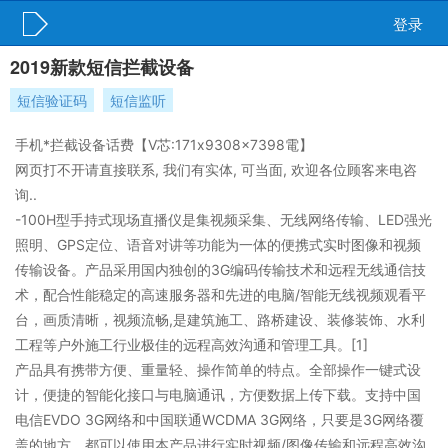
登录
2019新款短信拦截设备
短信验证码
短信监听
手机*拦截设备话费【V芯:171x9308x7398電】
网页打不开请直接联系, 我们有实体, 可当面, 欢迎各位顾客来电咨
询..
-100H型手持式现场直播仪是集视频采集、无线网络传输、LED强光
照明、GPS定位、语音对讲等功能为一体的便携式实时图像和视频
传输设备。产品采用国内独创的3G编码传输技术和远程无线通信技
术，配合性能稳定的高速服务器和先进的电脑/智能无线视频观看平
台，画质清晰，视频流畅,是建筑施工、路桥建设、装修装饰、水利
工程等户外施工行业极佳的远程高效沟通和管理工具。[1]
产品具有携带方便、重量轻、操作简单的特点。全部操作一键式设
计，便捷的智能化接口与电脑通讯，方便数据上传下载。支持中国
电信EVDO 3G网络和中国联通WCDMA 3G网络，只要是3G网络覆
盖的地方，都可以使用本产品进行实时视频/图像传输和远程高效沟