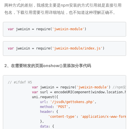
两种方式的差别，我感觉主要是npm安装的方式引用就是直接引用
包名，下载引用需要引用详细地址，也不知道这种理解正确不。
var
 jweixin = 
require
(
'jweixin-module'
)
var
 jweixin = 
require
(
'jweixin-module/index.js'
)
2、在需要转发的页面onshow()里添加分享代码
// #ifdef H5  
var
 jweixin = 
require
(
'jweixin-module'
) 
//npm安
var
 surl = 
encodeURIComponent
(
window
.location.hr
            uni.request({  

url
: 
'/jssdk/gettokens.php'
,  

method
: 
'POST'
,  

header
: {  

'content-type'
: 
'application/x-www-form-
                },  

data
: {  
