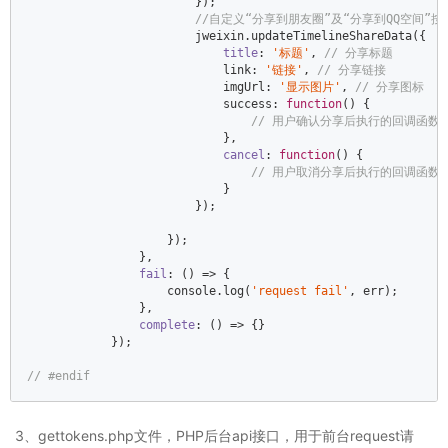
                        });  

//自定义“分享到朋友圈”及“分享到QQ空间”按钮
                        jweixin.updateTimelineShareData({  

title
: 
'标题'
, 
// 分享标题         
                            link: 
'链接'
, 
// 分享链接  
                            imgUrl: 
'显示图片'
, 
// 分享图标     
                            success: 
function
(
) 
{  

// 用户确认分享后执行的回调函数 
                            },  

cancel
: 
function
(
) 
{  

// 用户取消分享后执行的回调函数 
                            }  

                        });  

                    });  

                },  

fail
: 
()
 =>
 {  

console
.log(
'request fail'
, err);  

                },  

complete
: 
()
 =>
 {}  

            });  

// #endif  
3、gettokens.php文件，PHP后台api接口，用于前台request请