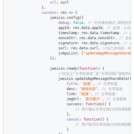
url
: surl  

                },  

success
: 
res
 =>
 {  

                    jweixin.config({  

debug
: 
false
, 
// 开启调试模式,调用的所
                        appId: res.data.appId, 
// 必填，公众
                        timestamp: res.data.timestamp, 
// 
                        nonceStr: res.data.nonceStr, 
// 必
                        signature: res.data.signature, 
// 
                        surl: res.data.surl, 
//自己添加的，de
                        jsApiList: [
"updateAppMessageShareDa
                    });  

                    jweixin.ready(
function
(
) 
{  

//自定义“分享给朋友”及“分享到QQ”按钮的分享
                        jweixin.updateAppMessageShareData({  
title
: 
'标题'
, 
// 分享标题  
                            desc: 
"描述内容"
, 
// 分享描述  
                            link: 
"链接"
, 
// 分享链接  
                            imgUrl: 
'显示图片'
, 
// 分享图标     
                            success: 
function
(
) 
{  

// 用户确认分享后执行的回调函数 
                            },  

cancel
: 
function
(
) 
{  

// 用户取消分享后执行的回调函数 
                            }  
