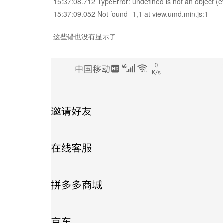
15:37:08.712 TypeError: undefined is not an object (
15:37:09.052 Not found -1,1 at view.umd.min.js:1
这些错也没有显示了