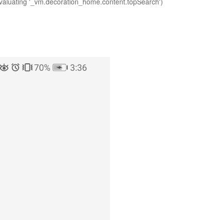
evaluating '_vm.decoration_home.content.topSearch')