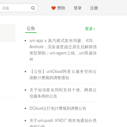
赞助
登录
注册
公告
更多>
uni-app x 蒸汽模式发布鸿蒙、iOS、
Android，渲染速度超过原生且解除强
类型限制；uni-agent上线，uni系最佳
AI
【公告】uniCloud阿里云服务空间云
函数计费规则调整通知
关于短信签名同时支持个推、网易云
信服务商的公告
DCloud云打包计费规则调整公告
关于uni-push VIVO厂商本地通知分类
管控公告