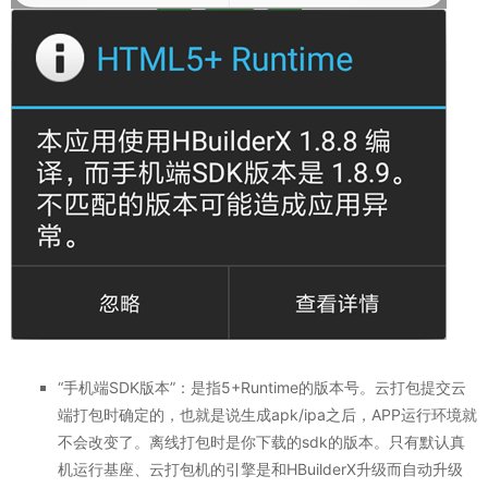
“手机端SDK版本”：是指5+Runtime的版本号。云打包提交云
端打包时确定的，也就是说生成apk/ipa之后，APP运行环境就
不会改变了。离线打包时是你下载的sdk的版本。只有默认真
机运行基座、云打包机的引擎是和HBuilderX升级而自动升级