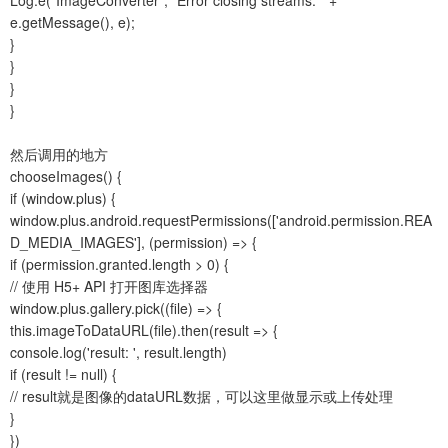
Log.e("ImageConverter", "Error closing streams: " +
e.getMessage(), e);
}
}
}
}
然后调用的地方
chooseImages() {
if (window.plus) {
window.plus.android.requestPermissions(['android.permission.REA
D_MEDIA_IMAGES'], (permission) => {
if (permission.granted.length > 0) {
// 使用 H5+ API 打开图库选择器
window.plus.gallery.pick((file) => {
this.imageToDataURL(file).then(result => {
console.log('result: ', result.length)
if (result != null) {
// result就是图像的dataURL数据，可以这里做显示或上传处理
}
})