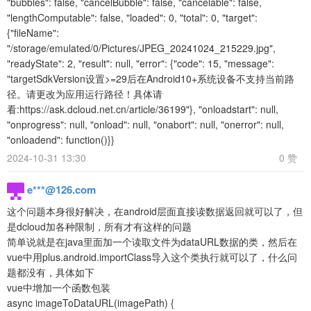
"bubbles": false, "cancelBubble": false, "cancelable": false,
"lengthComputable": false, "loaded": 0, "total": 0, "target":
{"fileName":
"/storage/emulated/0/Pictures/JPEG_20241024_215229.jpg",
"readyState": 2, "result": null, "error": {"code": 15, "message":
"targetSdkVersion设置>=29后在Android10+系统设备不支持当前路
径。请更改为应用运行路径！具体请
看:https://ask.dcloud.net.cn/article/36199"}, "onloadstart": null,
"onprogress": null, "onload": null, "onabort": null, "onerror": null,
"onloadend": function()}}
2024-10-31 13:30
0 赞
e***@126.com
这个问题本身很好解决，在android层面直接读数据返回就可以了，但
是dcloud加各种限制，所有才有这样的问题
简单说就是在java里面加一个读取文件为dataURL数据的类，然后在
vue中用plus.android.importClass导入这个类执行就可以了，什么问
题都没有，具体如下
vue中增加一个函数包装
async imageToDataURL(imagePath) {