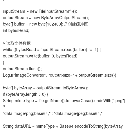
inputStream = new FileInputStream(file);
outputStream = new ByteArrayOutputStream();
byte[] buffer = new byte[102400]; // 创建缓冲区
int bytesRead;
// 读取文件数据
while ((bytesRead = inputStream.read(buffer)) != -1) {
outputStream.write(buffer, 0, bytesRead);
}
outputStream.flush();
Log.i("ImageConverter", "output-size=" + outputStream.size());
byte[] byteArray = outputStream.toByteArray();
if (byteArray.length > 0) {
String mimeType = file.getName().toLowerCase().endsWith(".png")
?
"data:image/png;base64," : "data:image/jpeg;base64,";
String dataURL = mimeType + Base64.encodeToString(byteArray,