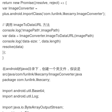
return new Promise((resolve, reject) => {
var ImageConverter =
plus.android.importClass('com.funlink.likecarry.ImageConverter');
// 调用 imageToDataURL 方法
console.log('imagePath',imagePath)
var data = ImageConverter.imageToDataURL(imagePath)
console.log('data-size: ', data.length)
resolve(data)
});
}
在android的java目录下，创建一个类文件，假设是
src/java/com/funlink/likecarry/ImageConverter.java
package com.funlink.likecarry;
import android.util.Base64;
import android.util.Log;
import java.io.ByteArrayOutputStream;