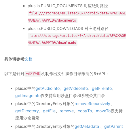
plus.io.PUBLIC_DOCUMENTS 对应绝对路径
file:///storage/emulated/0/Android/data/%PACKAGE
NAME%/.%APPID%/documents
plus.io.PUBLIC_DOWNLOADS 对应绝对路径
file:///storage/emulated/0/Android/data/%PACKAGE
NAME%/.%APPID%/downloads
具体请参考
文档
以下是针对
机制作出文件操作目录限制的5+API：
分区存储
plus.io中的
getAudioInfo
、
getVideoInfo
、
getFileInfo
、
getImageInfo
仅支持应用沙盒目录和系统公共目录
plus.io中的DirectoryEntry对象的
removeRecursively
、
getDirectory
、
getFile
、
remove
、
copyTo
、
moveTo
仅支持
应用沙盒目录
plus.io中的DirectoryEntry对象的
getMetadata
、
getParent