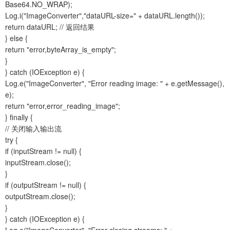
Base64.NO_WRAP);
Log.i("ImageConverter","dataURL-size=" + dataURL.length());
return dataURL; // 返回结果
} else {
return "error,byteArray_is_empty";
}
} catch (IOException e) {
Log.e("ImageConverter", "Error reading image: " + e.getMessage(),
e);
return "error,error_reading_image";
} finally {
// 关闭输入输出流
try {
if (inputStream != null) {
inputStream.close();
}
if (outputStream != null) {
outputStream.close();
}
} catch (IOException e) {