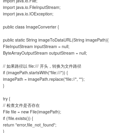
import java.io.File;
import java.io.FileInputStream;
import java.io.IOException;
public class ImageConverter {
public static String imageToDataURL(String imagePath){
FileInputStream inputStream = null;
ByteArrayOutputStream outputStream = null;
// 如果路径以 file:/// 开头，转换为文件路径
if (imagePath.startsWith("file:///")) {
imagePath = imagePath.replace("file://", "");
}
try {
// 检查文件是否存在
File file = new File(imagePath);
if (!file.exists()) {
return "error,file_not_found";
}