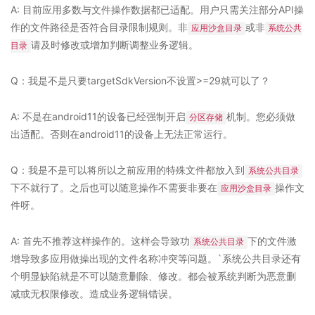
A: 目前应用多数与文件操作数据都已适配。用户只需关注部分API操
作的文件路径是否符合目录限制规则。非
或非
应用沙盒目录
系统公共
请及时修改或增加判断调整业务逻辑。
目录
Q：我是不是只要targetSdkVersion不设置>=29就可以了？
A: 不是在android11的设备已经强制开启
机制。您必须做
分区存储
出适配。否则在android11的设备上无法正常运行。
Q：我是不是可以将所以之前应用的特殊文件都放入到
系统公共目录
下不就行了。之后也可以随意操作不需要非要在
操作文
应用沙盒目录
件呀。
A: 首先不推荐这样操作的。这样会导致功
下的文件激
系统公共目录
增导致多应用做操出现的文件名称冲突等问题。`系统公共目录还有
个明显缺陷就是不可以随意删除、修改。都会被系统判断为恶意删
减或无权限修改。造成业务逻辑错误。