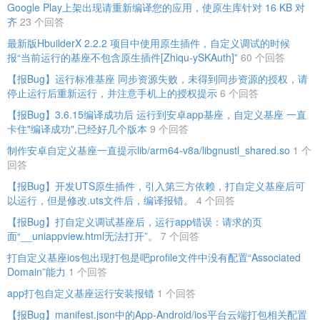
Google Play上架出现请重新编译您的应用，使原生库针对 16 KB 对
齐
23 个回答
最新版HbuilderX 2.2.2 项目中使用原生插件，自定义调试的时候
报“当前运行的基座不包含原生插件[Zhiqu-ySKAuth]”
60 个回答
【报Bug】运行标准基座 同步资源失败，未得到同步资源的授权，请
停止运行后重新运行，并注意手机上的授权提示
6 个回答
【报Bug】3.6.15编译成功后 运行到安卓app基座，自定义基座 一直
卡住"编译成功",已经好几个版本
9 个回答
制作安卓自定义基座一直提示lib/arm64-v8a/libgnustl_shared.so
1 个
回答
【报Bug】开发UTS原生插件，引入第三方依赖，打自定义基座后可
以运行，但是修改.uts文件后，编译报错。
4 个回答
【报Bug】打自定义调试基座后，运行app错误：请求的页
面“__uniappview.html无法打开”。
7 个回答
打自定义基座ios包出现打包是吧profile文件中没有配置“Associated
Domain”能力
1 个回答
app打包自定义基座运行安装报错
1 个回答
【报Bug】manifest.json中的App-Android/ios平台云端打包相关配置