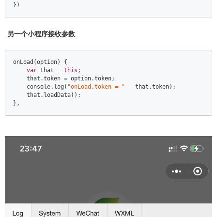
})
另一个小程序接收参数
onLoad(option) {  

var
 that = 
this
;  

    that.token = option.token;  

console
.log(
"onLoad.token = "
   that.token);  

    that.loadData();  

},