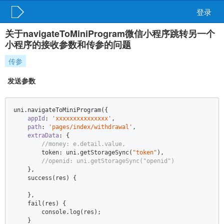
登录
关于navigateToMiniProgram微信小程序跳转另一个
小程序的接收参数和传参的问题
传参
发送参数
uni.navigateToMiniProgram({  

appId
: 
'xxxxxxxxxxxxxxx'
,  

path
: 
'pages/index/withdrawal'
,  

extraData
: {  

//money: e.detail.value,  
        token: uni.getStorageSync(
"token"
),  

//openid: uni.getStorageSync("openid")  
    },  

    success(res) {  

    },  

    fail(res) {  

console
.log(res);  

    }  
