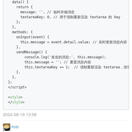
  data() {  

    return {  

      message: '', /
/ 临时存储消息  

      textareaKey: 0, /
/ 用于强制重新渲染 textarea 的 key  

    };  

  },  

  methods: {  

    onInput(event) {  

      this.message = event.detail.value; /
/ 实时更新消息内容  

    },  

    sendMessage() {  

        console.log('发送的消息:', this.message);  

        this.message = ''; /
/ 重置消息内容  

        this.textareaKey += 1;  /
/ 强制重新渲染 textarea，清空
    },  

  },  

};  

</
script>  

<
style
>
</
style
>
2024-08-19 13:58
Koto