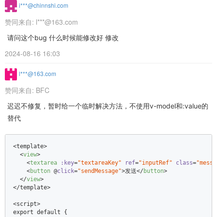
i***@chinnshi.com
赞同来自:
l***@163.com
请问这个bug 什么时候能修改好 修改
2024-08-16 16:03
l***@163.com
赞同来自:
BFC
迟迟不修复，暂时给一个临时解决方法，不使用v-model和:value的
替代
<template>  

<
view
>
<
textarea
:key
=
"textareaKey"
ref
=
"inputRef"
class
=
"messa
<
button
 @
click
=
"sendMessage"
>
发送
</
button
>
</
view
>
<
/template>  

<script>  

export default {  
