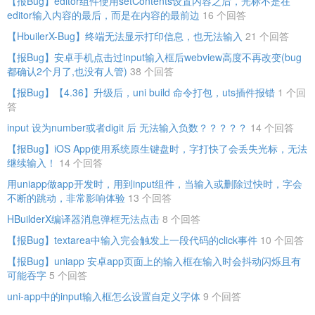
【报Bug】editor组件使用setContents设置内容之后，光标不是在
editor输入内容的最后，而是在内容的最前边
16 个回答
【HbuilerX-Bug】终端无法显示打印信息，也无法输入
21 个回答
【报Bug】安卓手机点击过input输入框后webview高度不再改变(bug
都确认2个月了,也没有人管)
38 个回答
【报Bug】【4.36】升级后，uni build 命令打包，uts插件报错
1 个回
答
input 设为number或者digit 后 无法输入负数？？？？？
14 个回答
【报Bug】iOS App使用系统原生键盘时，字打快了会丢失光标，无法
继续输入！
14 个回答
用uniapp做app开发时，用到input组件，当输入或删除过快时，字会
不断的跳动，非常影响体验
13 个回答
HBuilderX编译器消息弹框无法点击
8 个回答
【报Bug】textarea中输入完会触发上一段代码的click事件
10 个回答
【报Bug】uniapp 安卓app页面上的输入框在输入时会抖动闪烁且有
可能吞字
5 个回答
uni-app中的input输入框怎么设置自定义字体
9 个回答