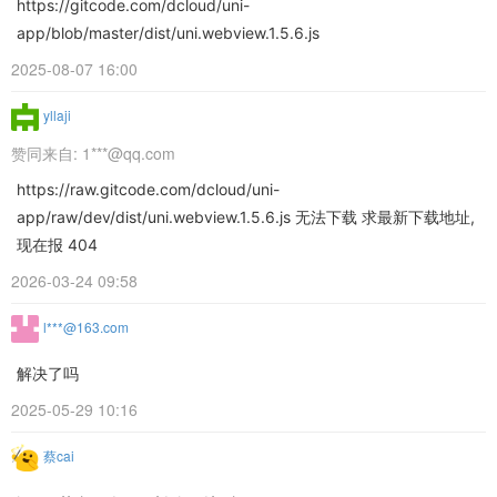
https://gitcode.com/dcloud/uni-
app/blob/master/dist/uni.webview.1.5.6.js
2025-08-07 16:00
yllaji
赞同来自:
1***@qq.com
https://raw.gitcode.com/dcloud/uni-
app/raw/dev/dist/uni.webview.1.5.6.js 无法下载 求最新下载地址,
现在报 404
2026-03-24 09:58
l***@163.com
解决了吗
2025-05-29 10:16
蔡cai