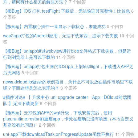
片，请问有什么相关的解决方法？
7 个回答
【报Bug】iOS 打包 testFlight 下载后，无法验证其完整性！比较急
6
个回答
【报Bug】内置核心插件一直显示下载状态，未能成功
5 个回答
wap2app打包的Android应用，无法下载东西，提示下载失败
13 个回
答
【报Bug】uniapp通过webview进行blob文件格式下载失败，但是运
行到浏览器上是可以下载的
11 个回答
【报Bug】uniapp打包出来的IOS ipa 上架testflight，下载进入APP之
后无网络
5 个回答
news.dcloud.io做ssr的示例项目，为什么不可以放在插件市场里下载
呢？下面这些是怎么实现的？
3 个回答
#插件讨论# 【 升级中心 uni-upgrade-center - App - DCloud前端团
队 】无法下载更新
6 个回答
【报Bug】云打包的APP的wgt升级，下载安装完后，使用
plus.runtime.restart()重启app，卡死在启动页没有响应（本地自定义
基座没有此问题）
2 个回答
uni-app下载downloadTask.onProgressUpdate函数不执行
11 个回答