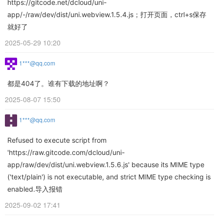
https://gitcode.net/dcloud/uni-
app/-/raw/dev/dist/uni.webview.1.5.4.js；打开页面，ctrl+s保存
就好了
2025-05-29 10:20
1***@qq.com
都是404了。谁有下载的地址啊？
2025-08-07 15:50
1***@qq.com
Refused to execute script from
'https://raw.gitcode.com/dcloud/uni-
app/raw/dev/dist/uni.webview.1.5.6.js' because its MIME type
('text/plain') is not executable, and strict MIME type checking is
enabled.导入报错
2025-09-02 17:41