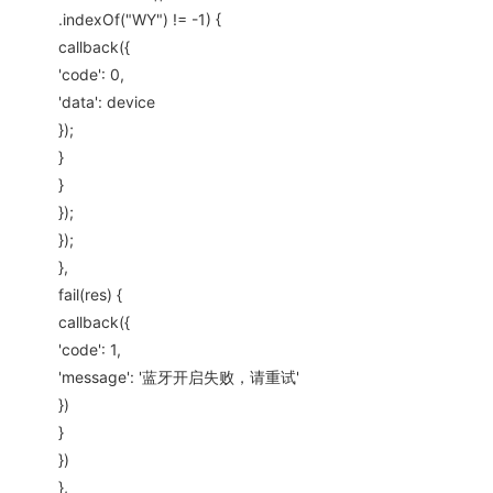
.indexOf("WY") != -1) {
callback({
'code': 0,
'data': device
});
}
}
});
});
},
fail(res) {
callback({
'code': 1,
'message': '蓝牙开启失败，请重试'
})
}
})
},