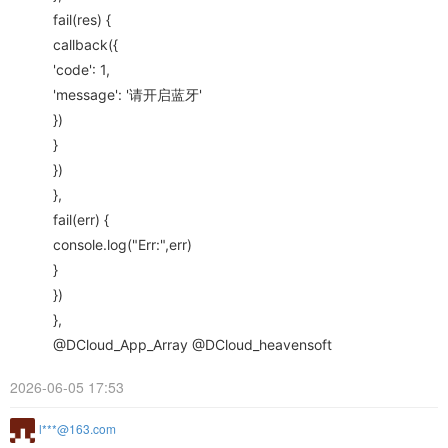
fail(res) {
callback({
'code': 1,
'message': '请开启蓝牙'
})
}
})
},
fail(err) {
console.log("Err:",err)
}
})
},
@DCloud_App_Array @DCloud_heavensoft
2026-06-05 17:53
l***@163.com