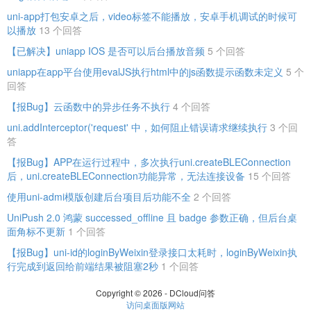
uni-app打包安卓之后，video标签不能播放，安卓手机调试的时候可
以播放
13 个回答
【已解决】uniapp IOS 是否可以后台播放音频
5 个回答
uniapp在app平台使用evalJS执行html中的js函数提示函数未定义
5 个
回答
【报Bug】云函数中的异步任务不执行
4 个回答
uni.addInterceptor('request' 中，如何阻止错误请求继续执行
3 个回
答
【报Bug】APP在运行过程中，多次执行uni.createBLEConnection
后，uni.createBLEConnection功能异常，无法连接设备
15 个回答
使用uni-admi模版创建后台项目后功能不全
2 个回答
UniPush 2.0 鸿蒙 successed_offline 且 badge 参数正确，但后台桌
面角标不更新
1 个回答
【报Bug】uni-id的loginByWeixin登录接口太耗时，loginByWeixin执
行完成到返回给前端结果被阻塞2秒
1 个回答
Copyright © 2026 - DCloud问答
访问桌面版网站