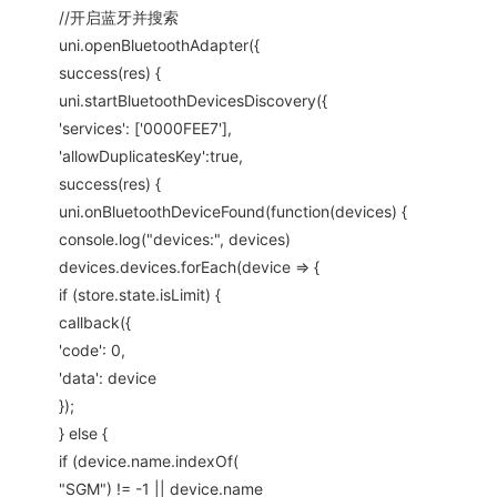
//开启蓝牙并搜索
uni.openBluetoothAdapter({
success(res) {
uni.startBluetoothDevicesDiscovery({
'services': ['0000FEE7'],
'allowDuplicatesKey':true,
success(res) {
uni.onBluetoothDeviceFound(function(devices) {
console.log("devices:", devices)
devices.devices.forEach(device => {
if (store.state.isLimit) {
callback({
'code': 0,
'data': device
});
} else {
if (device.name.indexOf(
"SGM") != -1 || device.name