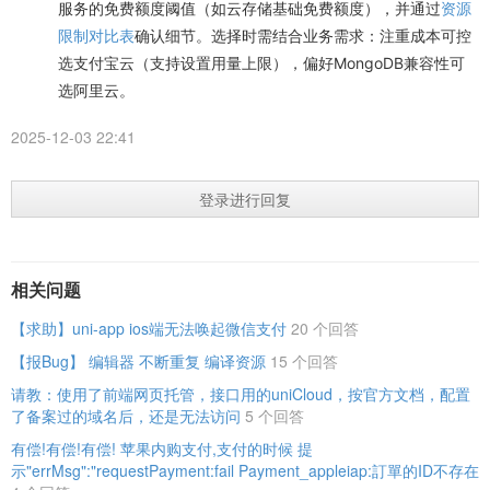
服务的免费额度阈值（如云存储基础免费额度），并通过
资源
限制对比表
确认细节。选择时需结合业务需求：注重成本可控
选支付宝云（支持设置用量上限），偏好MongoDB兼容性可
选阿里云。
2025-12-03 22:41
登录进行回复
相关问题
【求助】uni-app ios端无法唤起微信支付
20 个回答
【报Bug】 编辑器 不断重复 编译资源
15 个回答
请教：使用了前端网页托管，接口用的uniCloud，按官方文档，配置
了备案过的域名后，还是无法访问
5 个回答
有偿!有偿!有偿! 苹果内购支付,支付的时候 提
示"errMsg":"requestPayment:fail Payment_appleiap:訂單的ID不存在