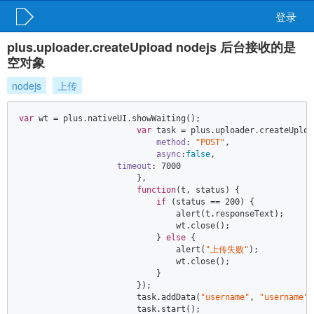
登录
plus.uploader.createUpload nodejs 后台接收的是
空对象
nodejs
上传
var
 wt = plus.nativeUI.showWaiting();  

var
 task = plus.uploader.createUploa
method
: 
"POST"
,  

async
:
false
,  

timeout
: 
7000
                        },  

function
(
t, status
) 
{  

if
 (status == 
200
) {  

                                alert(t.responseText);  

                                wt.close();  

                            } 
else
 {  

                                alert(
"上传失败"
);  

                                wt.close();  

                            }  

                        });  

                        task.addData(
"username"
, 
"username"
)
                        task.start();