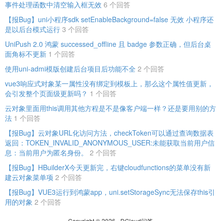
事件处理函数中清空输入框无效
6 个回答
【报Bug】uni小程序sdk setEnableBackground=false 无效 小程序还
是以后台模式运行
3 个回答
UniPush 2.0 鸿蒙 successed_offline 且 badge 参数正确，但后台桌
面角标不更新
1 个回答
使用uni-admi模版创建后台项目后功能不全
2 个回答
vue3响应式对象某一属性没有绑定到模板上，那么这个属性值更新，
会引发整个页面级更新吗？
1 个回答
云对象里面用this调用其他方程是不是像客户端一样？还是要用别的方
法
1 个回答
【报Bug】云对象URL化访问方法，checkToken可以通过查询数据表
返回：TOKEN_INVALID_ANONYMOUS_USER:未能获取当前用户信
息：当前用户为匿名身份。
2 个回答
【报Bug】HBuilderX今天更新完，右键cloudfunctions的菜单没有新
建云对象菜单项
2 个回答
【报Bug】VUE3运行到鸿蒙app，uni.setStorageSync无法保存this引
用的对象
2 个回答
Copyright © 2026 - DCloud问答