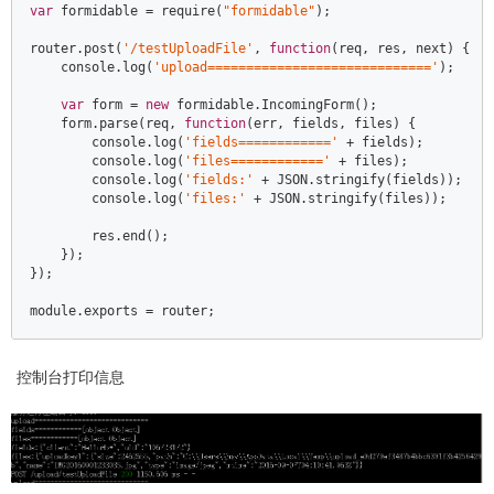
var
 formidable = 
require
(
"formidable"
);  

router.post(
'/testUploadFile'
, 
function
(
req, res, next
) 
{  

console
.log(
'upload============================='
);  

var
 form = 
new
 formidable.IncomingForm();  

    form.parse(req, 
function
(
err, fields, files
) 
{  

console
.log(
'fields============'
 + fields);  

console
.log(
'files============'
 + files);  

console
.log(
'fields:'
 + 
JSON
.stringify(fields));  

console
.log(
'files:'
 + 
JSON
.stringify(files));  

        res.end();  

    });  

});  

module
.exports = router;  
控制台打印信息