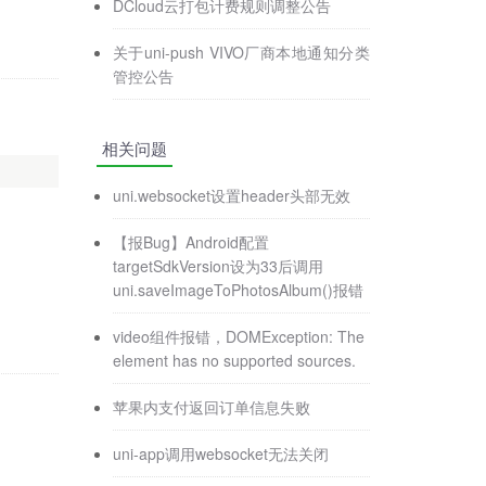
DCloud云打包计费规则调整公告
关于uni-push VIVO厂商本地通知分类
管控公告
相关问题
uni.websocket设置header头部无效
【报Bug】Android配置
targetSdkVersion设为33后调用
uni.saveImageToPhotosAlbum()报错
video组件报错，DOMException: The
element has no supported sources.
苹果内支付返回订单信息失败
uni-app调用websocket无法关闭