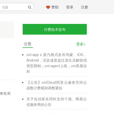
赞助
登录
注册
付费技术咨询
公告
更多>
uni-app x 蒸汽模式发布鸿蒙、iOS、
Android，渲染速度超过原生且解除强
类型限制；uni-agent上线，uni系最佳
AI
【公告】uniCloud阿里云服务空间云
函数计费规则调整通知
，只有在浏
关于短信签名同时支持个推、网易云
信服务商的公告