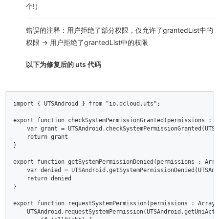
个!）
错误的注释：用户拒绝了部分权限，仅允许了grantedList中的
权限 -> 用户拒绝了grantedList中的权限
以下为修复后的 uts 代码
import { UTSAndroid } from "io.dcloud.uts";  

export function checkSystemPermissionGranted(permissions : A
    var grant = UTSAndroid.checkSystemPermissionGranted(UTSA
    return grant  

}  

export function getSystemPermissionDenied(permissions : Arra
    var denied = UTSAndroid.getSystemPermissionDenied(UTSAnd
    return denied  

}  

export function requestSystemPermission(permissions : Array<
    UTSAndroid.requestSystemPermission(UTSAndroid.getUniActi