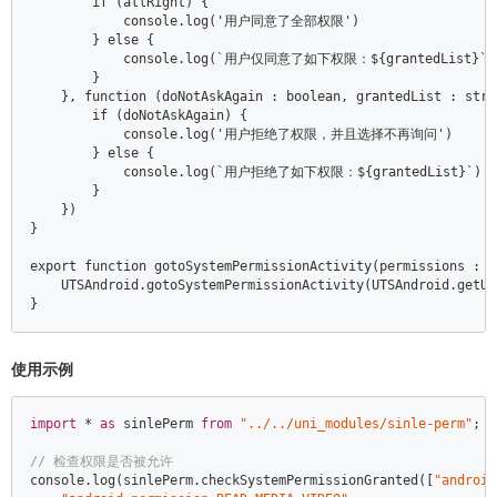
        if (allRight) {  

            console.log('用户同意了全部权限')  

        } else {  

            console.log(`用户仅同意了如下权限：${grantedList}`) 
        }  

    }, function (doNotAskAgain : boolean, grantedList : strin
        if (doNotAskAgain) {  

            console.log('用户拒绝了权限，并且选择不再询问')  

        } else {  

            console.log(`用户拒绝了如下权限：${grantedList}`)  

        }  

    })  

}  

export function gotoSystemPermissionActivity(permissions : A
    UTSAndroid.gotoSystemPermissionActivity(UTSAndroid.getUn
使用示例
import
 * 
as
 sinlePerm 
from
"../../uni_modules/sinle-perm"
;  

// 检查权限是否被允许  
console
.log(sinlePerm.checkSystemPermissionGranted([
"android