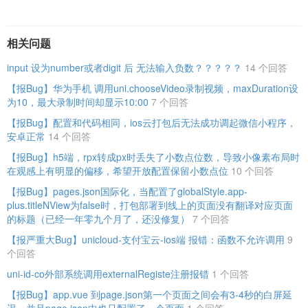
相关问题
input 设为number或者digit 后 无法输入负数？？？？？
14 个回答
【报Bug】华为手机 调用uni.chooseVideo录制视频，maxDuration设
为10，最大录制时间却显示10:00
7 个回答
【报Bug】配置和代码相同，ios云打包后无法成功调起微信小程序，
安卓正常
14 个回答
【报Bug】h5端，rpx转成px时丢失了小数点位数，导致小像素布局时
在观感上有明显的偏移，希望开放配置保留小数点位
10 个回答
【报Bug】pages.json国际化，当配置了globalStyle.app-
plus.titleNView为false时，打包部署到线上的页面没有翻译对应页面
的标题（已经一年零九个月了，还没修复）
7 个回答
【报严重大Bug】unicloud-支付宝云-ios端 报错：函数不允许调用
9
个回答
uni-id-co外部系统调用externalRegiste注册报错
1 个回答
【报Bug】app.vue 到page.json第一个页面之间会有3-4秒的白屏延