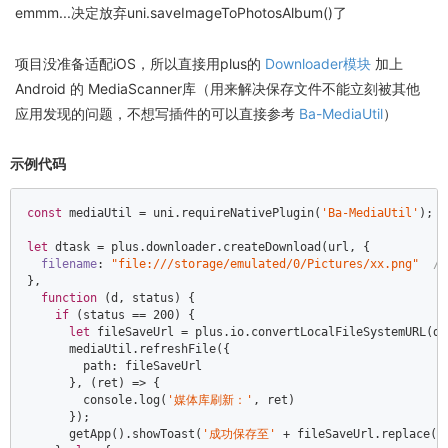
emmm...决定放弃uni.saveImageToPhotosAlbum()了
项目没准备适配iOS，所以直接用plus的
Downloader模块
加上
Android 的 MediaScanner库（用来解决保存文件不能立刻被其他
应用发现的问题，不想写插件的可以直接参考
Ba-MediaUtil
）
示例代码
const
 mediaUtil = uni.requireNativePlugin(
'Ba-MediaUtil'
);  

let
 dtask = plus.downloader.createDownload(url, {  

filename
: 
"file:///storage/emulated/0/Pictures/xx.png"
/
},  

function
 (
d, status
) 
{  

​    
if
 (status == 
200
) {  

​      
let
 fileSaveUrl = plus.io.convertLocalFileSystemURL(d.
​      mediaUtil.refreshFile({  

​        path: fileSaveUrl  

​      }, (ret) => {  

​        
console
.log(
'媒体库刷新：'
, ret)  

​      });  

​      getApp().showToast(
'成功保存至'
 + fileSaveUrl.replace(
'