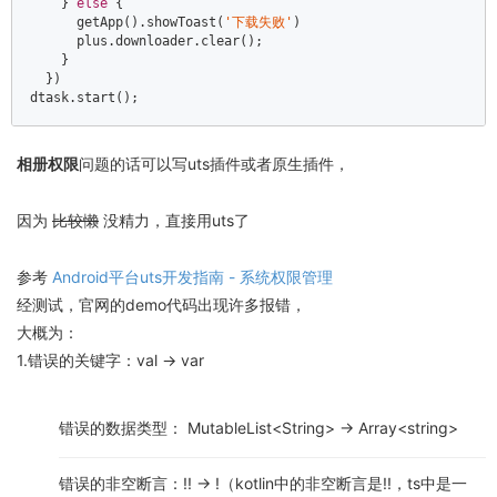
​    } 
else
 {  

​      getApp().showToast(
'下载失败'
)  

​      plus.downloader.clear();  

​    }  

  })  

dtask.start();
相册权限
问题的话可以写uts插件或者原生插件，
因为
比较懒
没精力，直接用uts了
参考
Android平台uts开发指南 - 系统权限管理
经测试，官网的demo代码出现许多报错，
大概为：
1.错误的关键字：val -> var
错误的数据类型： MutableList<String> -> Array<string>
错误的非空断言：!! -> !（kotlin中的非空断言是!!，ts中是一