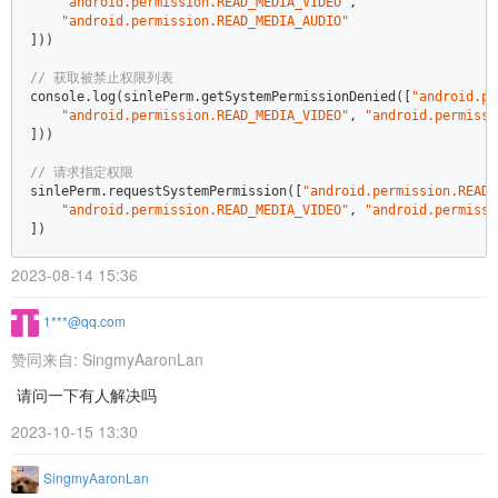
"android.permission.READ_MEDIA_VIDEO"
,  

"android.permission.READ_MEDIA_AUDIO"
]))  

// 获取被禁止权限列表  
console
.log(sinlePerm.getSystemPermissionDenied([
"android.pe
"android.permission.READ_MEDIA_VIDEO"
, 
"android.permissi
]))  

// 请求指定权限  
sinlePerm.requestSystemPermission([
"android.permission.READ_
"android.permission.READ_MEDIA_VIDEO"
, 
"android.permissi
])
2023-08-14 15:36
1***@qq.com
赞同来自:
SingmyAaronLan
请问一下有人解决吗
2023-10-15 13:30
SingmyAaronLan