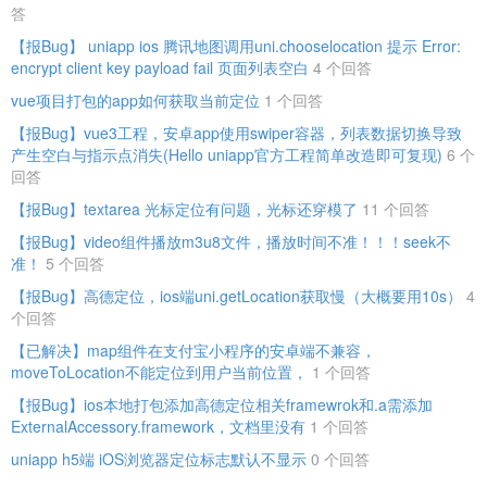
答
【报Bug】 uniapp ios 腾讯地图调用uni.chooselocation 提示 Error:
encrypt client key payload fail 页面列表空白
4 个回答
vue项目打包的app如何获取当前定位
1 个回答
【报Bug】vue3工程，安卓app使用swiper容器，列表数据切换导致
产生空白与指示点消失(Hello uniapp官方工程简单改造即可复现)
6 个
回答
【报Bug】textarea 光标定位有问题，光标还穿模了
11 个回答
【报Bug】video组件播放m3u8文件，播放时间不准！！！seek不
准！
5 个回答
【报Bug】高德定位，ios端uni.getLocation获取慢（大概要用10s）
4
个回答
【已解决】map组件在支付宝小程序的安卓端不兼容，
moveToLocation不能定位到用户当前位置，
1 个回答
【报Bug】ios本地打包添加高德定位相关framewrok和.a需添加
ExternalAccessory.framework，文档里没有
1 个回答
uniapp h5端 iOS浏览器定位标志默认不显示
0 个回答