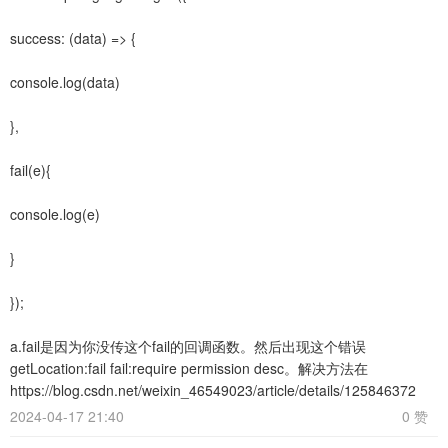
success: (data) => {
console.log(data)
},
fail(e){
console.log(e)
}
});
a.fail是因为你没传这个fail的回调函数。然后出现这个错误
getLocation:fail fail:require permission desc。解决方法在
https://blog.csdn.net/weixin_46549023/article/details/125846372
2024-04-17 21:40
0 赞