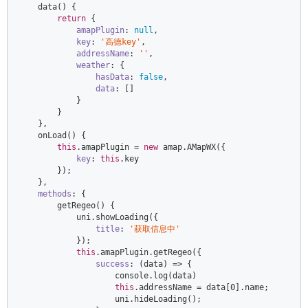
    data() {  

return
 {  

amapPlugin
: 
null
,  

key
: 
'高德key'
,  

addressName
: 
''
,  

weather
: {  

hasData
: 
false
,  

data
: []  

            }  

        }  

    },  

    onLoad() {  

this
.amapPlugin = 
new
 amap.AMapWX({  

key
: 
this
.key  

        });  

    },  

methods
: {  

        getRegeo() {  

            uni.showLoading({  

title
: 
'获取信息中'
            });  

this
.amapPlugin.getRegeo({  

success
: 
(
data
) =>
 {  

console
.log(data)  

this
.addressName = data[
0
].name;  

                    uni.hideLoading();  
