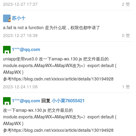
2023-12-27 17:37
2 赞
苏小十
a.fail is not a function 是为什么呢，权限也都申请了
2023-12-27 16:38
0 赞
1***@qq.com
uniapp使用vue3.0 改一下amap-wx.130.js 把文件最后的
module.exports.AMapWX=AMapWX改为=》export default {
AMapWX }
参考https://blog.csdn.net/xixixxx/article/details/130194928
2023-12-24 11:08
1 赞
1***@qq.com
回复
小小菜76055421
改一下amap-wx.130.js 把文件最后的
module.exports.AMapWX=AMapWX改为=》export default {
AMapWX }
参考https://blog.csdn.net/xixixxx/article/details/130194928