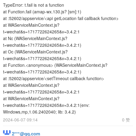
TypeError: t.fail is not a function
at Function.fail (amap-wx.130.js? [sm]:1)
at :52602/appservice/<api getLocation fail callback function>
at WAServiceMainContext.js?
t=wechat&s=1717722624265&v=3.4.2:1
at Nc (WAServiceMainContext.js?
t=wechat&s=1717722624265&v=3.4.2:1)
at Oc (WAServiceMainContext.js?
t=wechat&s=1717722624265&v=3.4.2:1)
at Function.<anonymous> (WAServiceMainContext.js?
t=wechat&s=1717722624265&v=3.4.2:1)
at :52602/appservice/<setTimeout callback function>
at WAServiceMainContext.js?
t=wechat&s=1717722624265&v=3.4.2:1
at WAServiceMainContext.js?
t=wechat&s=1717722624265&v=3.4.2:1(env:
Windows,mp,1.06.2402040; lib: 3.4.2)
2024-06-07 09:14
0 赞
2***@qq.com