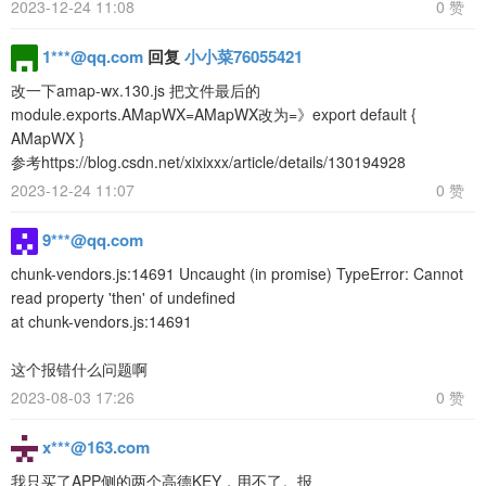
2023-12-24 11:08
0 赞
1***@qq.com
回复
小小菜76055421
改一下amap-wx.130.js 把文件最后的
module.exports.AMapWX=AMapWX改为=》export default {
AMapWX }
参考https://blog.csdn.net/xixixxx/article/details/130194928
2023-12-24 11:07
0 赞
9***@qq.com
chunk-vendors.js:14691 Uncaught (in promise) TypeError: Cannot
read property 'then' of undefined
at chunk-vendors.js:14691
这个报错什么问题啊
2023-08-03 17:26
0 赞
x***@163.com
我只买了APP侧的两个高德KEY，用不了。报