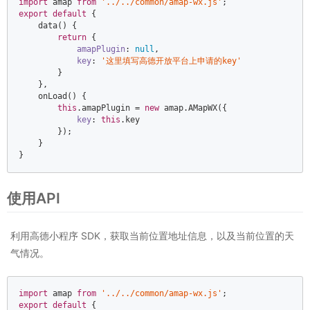
import
 amap 
from
'../../common/amap-wx.js'
export
default
 {  

    data() {  

return
 {  

amapPlugin
: 
null
,  

key
: 
'这里填写高德开放平台上申请的key'
        }  

    },  

    onLoad() {  

this
.amapPlugin = 
new
 amap.AMapWX({  

key
: 
this
.key  

        });  

    }  

}
使用API
利用高德小程序 SDK，获取当前位置地址信息，以及当前位置的天
气情况。
import
 amap 
from
'../../common/amap-wx.js'
export
default
 {  
