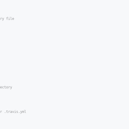
ry file  
ectory  
r .travis.yml  