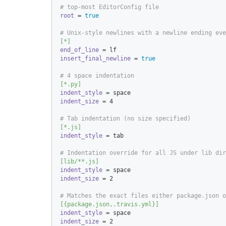
# top-most EditorConfig file  
root
 = 
true
# Unix-style newlines with a newline ending eve
[*]
end_of_line
insert_final_newline
 = 
true
# 4 space indentation  
[*.py]
indent_style
indent_size
 = 
4
# Tab indentation (no size specified)  
[*.js]
indent_style
 = tab  

# Indentation override for all JS under lib dir
[lib/**.js]
indent_style
indent_size
 = 
2
# Matches the exact files either package.json o
[{package.json,.travis.yml}]
indent_style
indent_size
 = 
2