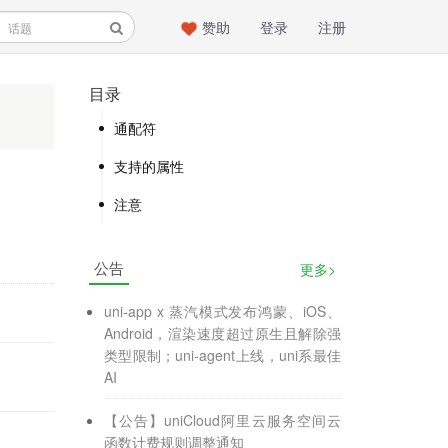
赞助
登录
注册
目录
通配符
支持的属性
注意
公告
更多>
uni-app x 蒸汽模式发布鸿蒙、iOS、
Android，渲染速度超过原生且解除强
类型限制；uni-agent上线，uni系最佳
AI
【公告】uniCloud阿里云服务空间云
函数计费规则调整通知