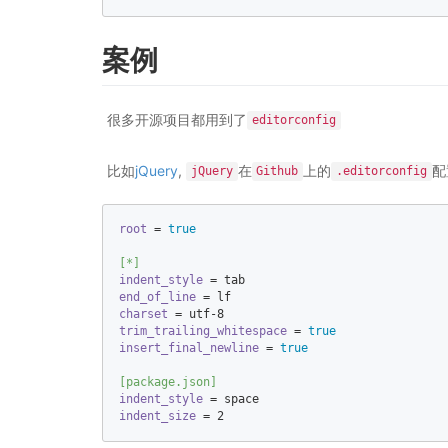
案例
很多开源项目都用到了
editorconfig
比如
jQuery
,
在
上的
配
jQuery
Github
.editorconfig
root
 = 
true
[*]
indent_style
end_of_line
charset
 = utf-
8
trim_trailing_whitespace
 = 
true
insert_final_newline
 = 
true
[package.json]
indent_style
indent_size
 = 
2