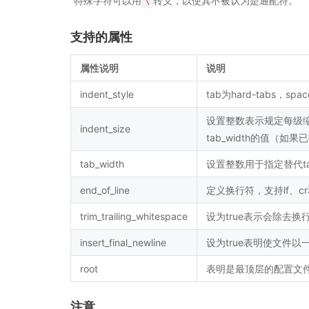
特殊字符可以用
转义，以使其不被认为是通配符。
\
支持的属性
属性说明
说明
indent_style
tab为hard-tabs，spac
设置整数表示规定每级缩进
indent_size
tab_width的值（如果
tab_width
设置整数用于指定替代ta
end_of_line
定义换行符，支持lf、cr和
trim_trailing_whitespace
设为true表示会除去换
insert_final_newline
设为true表明使文件以一
root
表明是最顶层的配置文件
注意