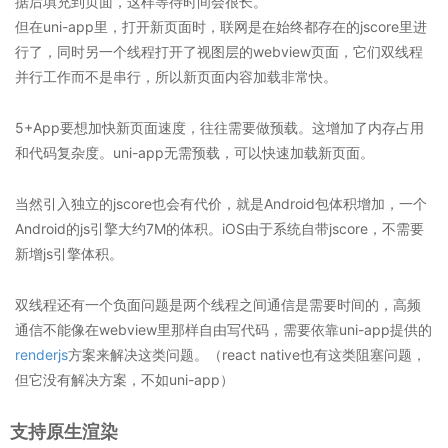
据后填充到页面，这样等待时间会很长。
但在uni-app里，打开新页面时，联网是在始终都存在的jscore里进
行了，同时另一个线程打开了视图层的webview页面，它们双线程
并行工作而不是串行，所以新页面内容加载非常快。
5+App要想加快新页面速度，往往需要做预载。这增加了内存占用
和代码复杂度。uni-app无需预载，可以快速加载新页面。
当然引入独立的jscore也会有代价，就是Android包体积增加，一个
Android的js引擎大约7M的体积。iOS由于系统自带jscore，不需要
新增js引擎体积。
双线程还有一个负面问题是两个线程之间通信是需要时间的，高频
通信不能像在webview里那样自由写代码，需要依靠uni-app提供的
renderjs
方案来解决这类问题。（react native也有这类阻塞问题，
但它没有解决方案，不如uni-app）
支持原生渲染