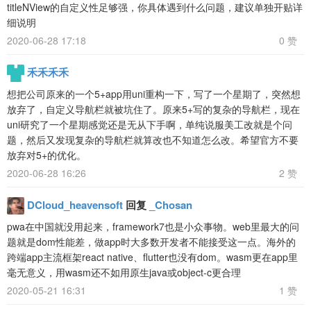
titleNView的自定义性足够强，你具体遇到什么问题，建议单独开贴详
细说明
2020-06-28 17:18
0 赞
禾禾禾禾
想把公司原来的一个5+app用uni重构一下，写了一个星期了，突然想
放弃了，自定义导航栏就被坑住了。原来5+写的复杂的导航栏，现在
uni研究了一个星期感觉还是无从下手啊，单纯说服美工改就是个问
题，然后又发现复杂的导航栏就算改也不知道怎么改。希望官方不要
放弃对5+的优化。
2020-06-28 16:26
2 赞
DCloud_heavensoft
回复
_Chosan
pwa在中国就没用起来，framework7也是小众事物。web里最大的问
题就是dom性能差，做app时大多数开发者不能接受这一点。海外的
跨端app主流框架react native、flutter也没有dom。wasm更在app里
毫无意义，用wasm还不如用原生java或object-c更合理
2020-05-21 16:31
1 赞