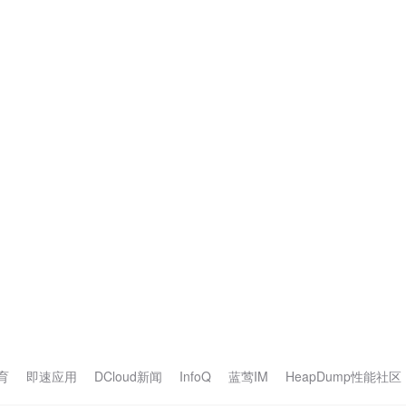
育
即速应用
DCloud新闻
InfoQ
蓝莺IM
HeapDump性能社区