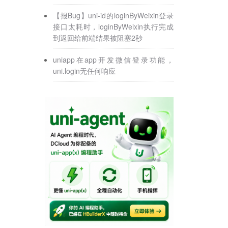
【报Bug】uni-id的loginByWeixin登录
接口太耗时，loginByWeixin执行完成
到返回给前端结果被阻塞2秒
uniapp在app开发微信登录功能，
uni.login无任何响应