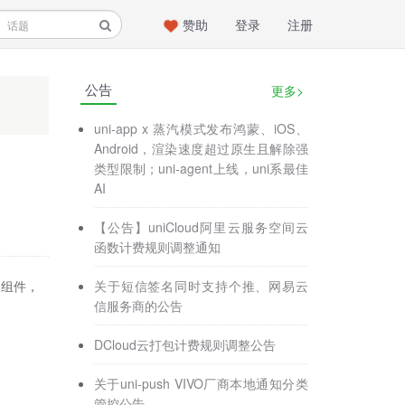
赞助
登录
注册
公告
更多>
uni-app x 蒸汽模式发布鸿蒙、iOS、
Android，渲染速度超过原生且解除强
类型限制；uni-agent上线，uni系最佳
AI
【公告】uniCloud阿里云服务空间云
函数计费规则调整通知
关于短信签名同时支持个推、网易云
多的组件，
信服务商的公告
DCloud云打包计费规则调整公告
关于uni-push VIVO厂商本地通知分类
管控公告