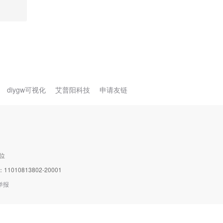
diygw可视化
艾普阳科技
申请友链
位
0813802-20001
举报