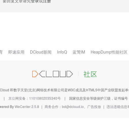
要回复文章请先
登录
或
注册
育
即速应用
DCloud新闻
InfoQ
蓝莺IM
HeapDump性能社区
DCloud 即数字天堂(北京)网络技术有限公司是W3C成员及HTML5中国产业联盟发起单
|
京公网安备：11010802035340号
|
国家信息安全等级保护三级，证书编号：1101
wered By
WeCenter 2.5.8
|
商务合作：bd@dcloud.io
、
广告投放
|
违法违规信息