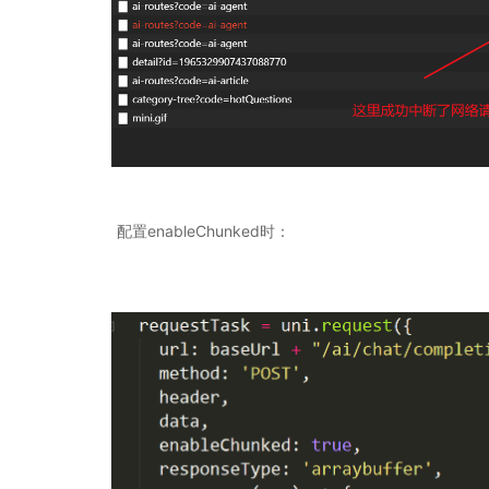
配置enableChunked时：