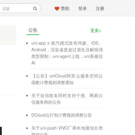
赞助
登录
注册
公告
更多>
uni-app x 蒸汽模式发布鸿蒙、iOS、
Android，渲染速度超过原生且解除强
类型限制；uni-agent上线，uni系最佳
AI
【公告】uniCloud阿里云服务空间云
函数计费规则调整通知
关于短信签名同时支持个推、网易云
信服务商的公告
DCloud云打包计费规则调整公告
关于uni-push VIVO厂商本地通知分类
管控公告