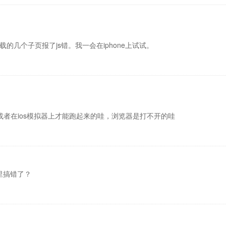
载的几个子页报了js错。我一会在iphone上试试。
e或者在ios模拟器上才能跑起来的哇，浏览器是打不开的哇
里搞错了？