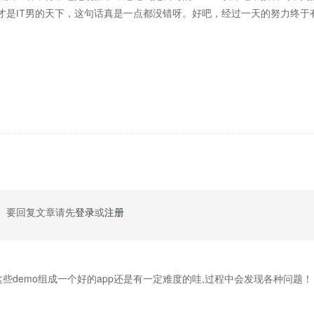
才是IT男的天下，这句话真是一点都没错呀。好吧，经过一天的努力终于
要回复文章请先
登录
或
注册
这些demo组成一个好的app还是有一定难度的哇,过程中会发现各种问题！