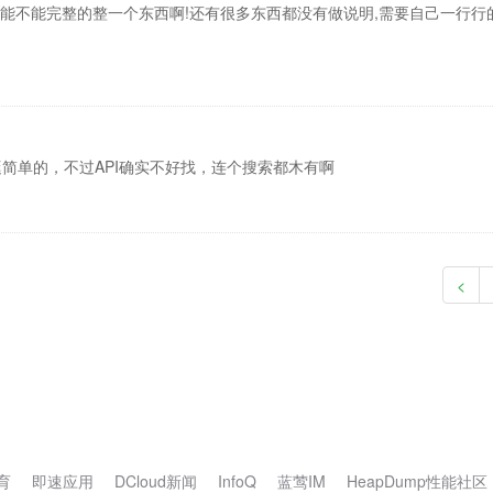
.能不能完整的整一个东西啊!还有很多东西都没有做说明,需要自己一行行
挺简单的，不过API确实不好找，连个搜索都木有啊
<
育
即速应用
DCloud新闻
InfoQ
蓝莺IM
HeapDump性能社区