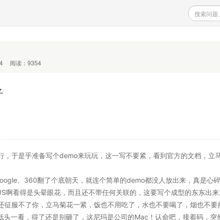
4
阅读：9354
子
行，于是乎准备写个demo来玩玩，这一写不要紧，看到官方的文档，立
ogle、360翻了个底朝天，就连个简单的demo都没人放出来，真是心
JS啊看得是头晕眼花，而且还不带任何关联的，这要写个成型的东东出来
还征服不了你，立马菊花一紧，饭也不用吃了，水也不要喝了，烟也不要
了，低头一看，得了还是别砸了，这尼玛是公司的Mac！认命吧，接着码，突