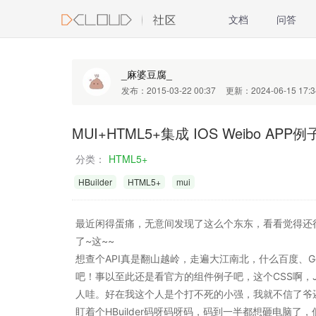
文档
问答
_麻婆豆腐_
发布：2015-03-22 00:37
更新：2024-06-15 17:3
MUI+HTML5+集成 IOS Weibo APP例
分类：
HTML5+
HBuilder
HTML5+
mui
最近闲得蛋痛，无意间发现了这么个东东，看看觉得还
了~这~~
想查个API真是翻山越岭，走遍大江南北，什么百度、Go
吧！事以至此还是看官方的组件例子吧，这个CSS啊，
人哇。好在我这个人是个打不死的小强，我就不信了爷
盯着个HBuilder码呀码呀码，码到一半都想砸电脑