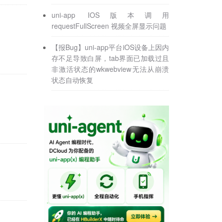
uni-app IOS版本调用
requestFullScreen 视频全屏显示问题
【报Bug】uni-app平台iOS设备上因内
存不足导致白屏，tab界面已加载过且
非激活状态的wkwebview无法从崩溃
状态自动恢复