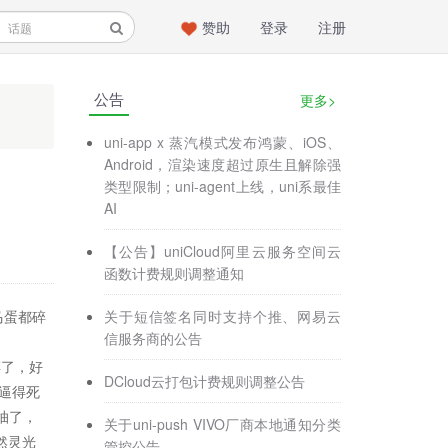
赞助
登录
注册
公告
更多>
uni-app x 蒸汽模式发布鸿蒙、iOS、
Android，渲染速度超过原生且解除强
类型限制；uni-agent上线，uni系最佳
AI
【公告】uniCloud阿里云服务空间云
函数计费规则调整通知
关于短信签名同时支持个推、网易云
马蛋都碎
信服务商的公告
碎了，好
DCloud云打包计费规则调整公告
逼得死
抽了，
关于uni-push VIVO厂商本地通知分类
然灵光
管控公告