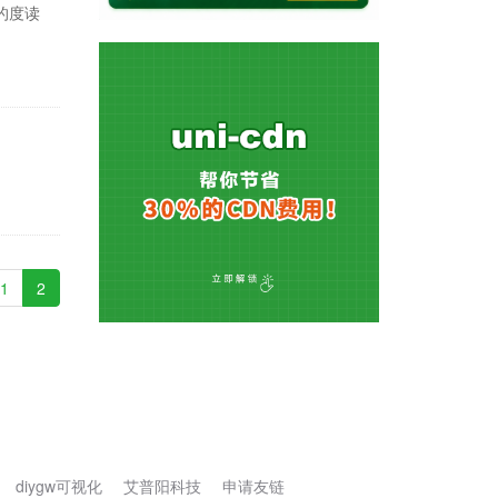
的度读
1
2
diygw可视化
艾普阳科技
申请友链