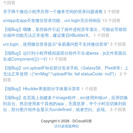
个回答
关于两个微信小程序共用一个服务空间的登录问题请教
2 个回答
uniapp在app开发微信登录功能，uni.login无任何响应
13 个回答
【报Bug】哦噢，某些操作引起了插件进程异常退出，可能会导致部
分插件功能无法正常使用，建议重启HBuilderX。
1 个回答
uni.login，使用微信登录提示"卓易通内暂不支持微信登录"
3 个回答
【报Bug】运行到小程序模拟器部分组件不生成wxss，js文件里面仅
生成Component({})一行
11 个回答
【报Bug】uni.uploadFile在部分安卓手机（GalaxyS8、Pixel8等）上
无法正常使用（{"errMsg":"uploadFile: fail statusCode: null"}）
2 个
回答
【报Bug】Hbuilder界面部分字体展示异常
1 个回答
【报Bug】在页面上创建多个image组件，src使用外链url，应用切换
到后台。然后使用多个其他的app，无需息屏，半个小时后切换到前
台，部分图片组件会显示为undefined，或者空白。必现。
3 个回答
Copyright © 2026 - DCloud问答
访问桌面版网站