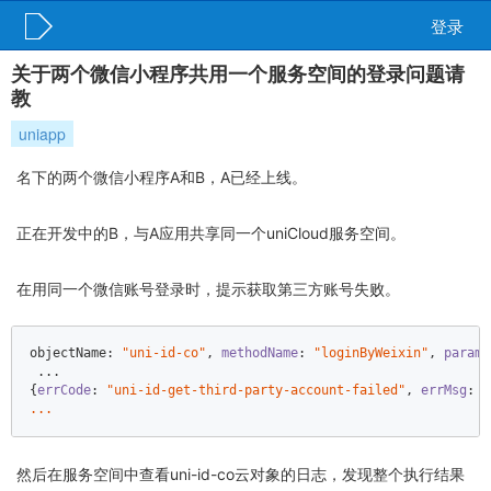
登录
关于两个微信小程序共用一个服务空间的登录问题请
教
uniapp
名下的两个微信小程序A和B，A已经上线。
正在开发中的B，与A应用共享同一个uniCloud服务空间。
在用同一个微信账号登录时，提示获取第三方账号失败。
objectName: 
"uni-id-co"
, 
methodName
: 
"loginByWeixin"
, 
params
 ...  

{
errCode
: 
"uni-id-get-third-party-account-failed"
, 
errMsg
: 
然后在服务空间中查看uni-id-co云对象的日志，发现整个执行结果