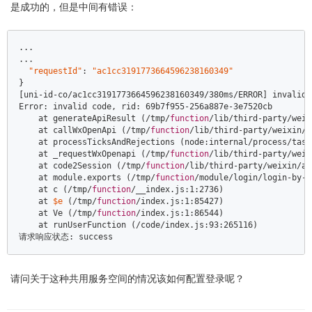
是成功的，但是中间有错误：
...  

...  

"requestId"
: 
"ac1cc3191773664596238160349"
}  

[uni-id-co/ac1cc3191773664596238160349/380ms/ERROR] invalid 
Error: invalid code, rid: 69b7f955-256a887e-3e7520cb  

    at generateApiResult (/tmp/
function
/lib/third-party/weix
    at callWxOpenApi (/tmp/
function
/lib/third-party/weixin/n
    at processTicksAndRejections (node:internal/process/task
    at _requestWxOpenapi (/tmp/
function
/lib/third-party/weix
    at code2Session (/tmp/
function
/lib/third-party/weixin/ac
    at module.exports (/tmp/
function
/module/login/login-by-w
    at c (/tmp/
function
/__index.js:1:2736)  

    at 
$e
 (/tmp/
function
/index.js:1:85427)  

    at Ve (/tmp/
function
/index.js:1:86544)  

    at runUserFunction (/code/index.js:93:265116)  

请求响应状态: success
请问关于这种共用服务空间的情况该如何配置登录呢？