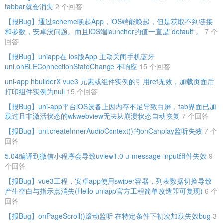
tabbar就会消失
2 个回答
【报Bug】通过scheme唤起App，iOS端能唤起，但是获取不到链接
和参数，安卓没问题。而且iOS端launcher的值一直是”default“。
7 个
回答
【报Bug】uniapp在 ios版App 主动关闭手机蓝牙
uni.onBLEConnectionStateChange 不响应
15 个回答
uni-app hbuilderX vue3 元素或组件实例的引用ref无效，加载页面后
打印组件实例为null
15 个回答
【报Bug】uni-app平台iOS设备上因内存不足导致白屏，tab界面已加
载过且非激活状态的wkwebview无法从崩溃状态自动恢复
7 个回答
【报Bug】uni.createInnerAudioContext()的onCanplay监听失效
7 个
回答
5.04编译到微信小程序会导致uview1.0 u-message-input组件失效
9
个回答
【报Bug】vue3工程，安卓app使用swiper容器，列表数据切换导致
产生空白与指示点消失(Hello uniapp官方工程简单改造即可复现)
6 个
回答
【报Bug】onPageScroll()滚动监听 在特定条件下初次加载失效bug
3