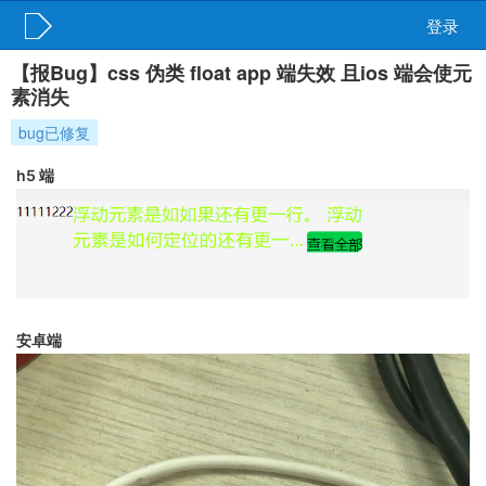
登录
【报Bug】css 伪类 float app 端失效 且ios 端会使元
素消失
bug已修复
h5 端
安卓端